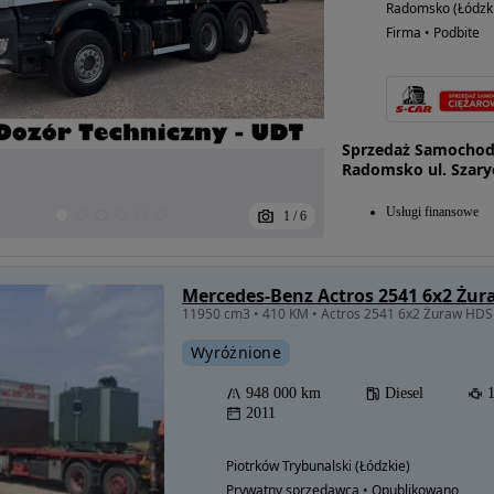
Radomsko (Łódzk
Firma • Podbite
Sprzedaż Samochod
Radomsko ul. Szary
Usługi finansowe
1
/
6
Mercedes-Benz Actros 2541 6x2 Żur
11950 cm3 • 410 KM • Actros 2541 6x2 Żuraw HDS 
Wyróżnione
948 000 km
Diesel
2011
Piotrków Trybunalski (Łódzkie)
Prywatny sprzedawca • Opublikowano