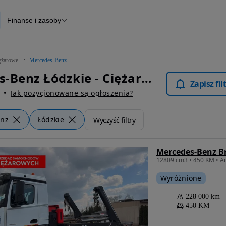
Finanse i zasoby
owe
Finansowanie
Otomoto News
ężarowe
Mercedes-Benz
Mercedes-Benz Łódzkie - Ciężarowe
Zapisz fi
Jak pozycjonowane są ogłoszenia?
enz
Łódzkie
Wyczyść filtry
Wyróżnione
228 000 km
450 KM