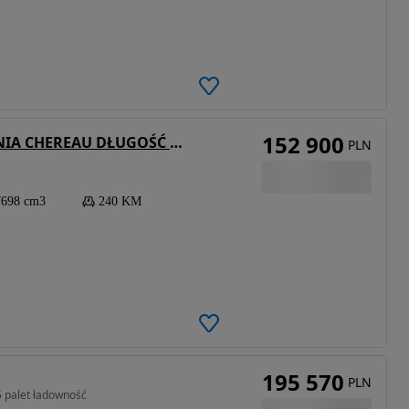
152 900
Mercedes-Benz ATEGO 1524 CHŁODNIA CHEREAU DŁUGOŚĆ 5.40 SYPIALKA THERMO KING
PLN
7698 cm3
240 KM
195 570
PLN
5 palet ładowność