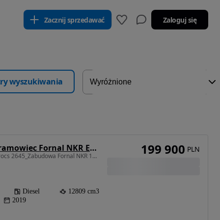
Zacznij sprzedawać
Zaloguj się
ltry wyszukiwania
199 900
Mercedes-Benz Bramowiec Fornal NKR Euro 6
PLN
12809 cm3 • 450 KM • Arocs 2645_Zabudowa Fornal NKR 160_Actros_2545_UDT
Diesel
12809 cm3
2019