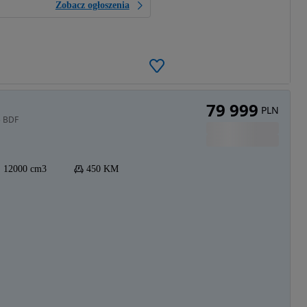
Zobacz ogłoszenia
79 999
PLN
5 BDF
12000 cm3
450 KM