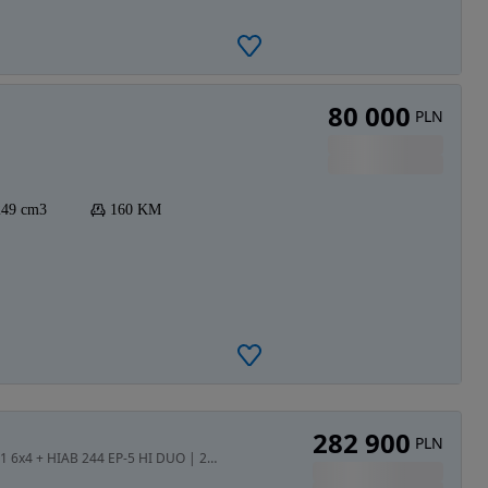
80 000
PLN
249 cm3
160 KM
282 900
PLN
11946 cm3 • 435 KM • Mercedes - Benz Actros 2641 6x4 + HIAB 244 EP-5 HI DUO | 2013 | 435KM