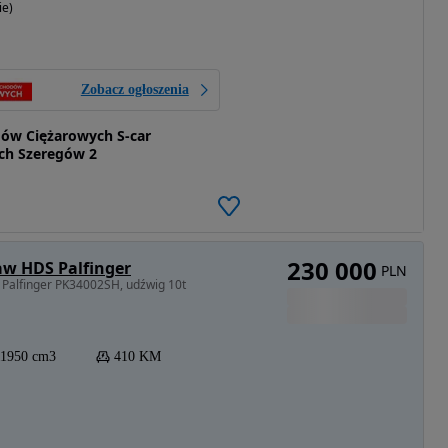
ie)
Zobacz ogłoszenia
ów Ciężarowych S-car
ch Szeregów 2
230 000
aw HDS Palfinger
PLN
Palfinger PK34002SH, udźwig 10t
11950 cm3
410 KM