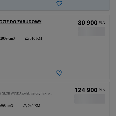
80 900
WOZIE DO ZABUDOWY
PLN
12809 cm3
510 KM
124 900
PLN
7698 cm3 • 240 KM • Mercedes ATEGO 1224 euro 6 GLOB WINDA polski salon, niski przebieg
7698 cm3
240 KM