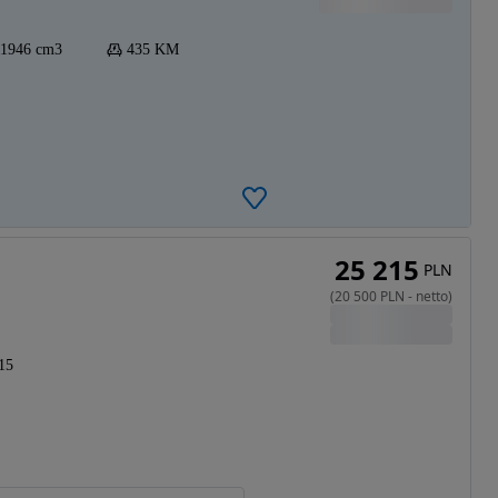
11946 cm3
435 KM
25 215
PLN
(
20 500
PLN
-
netto
)
15