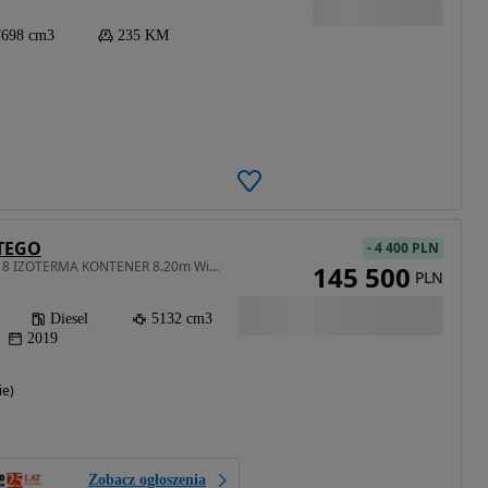
7698 cm3
235 KM
ATEGO
-
4 400 PLN
5132 cm3 • 180 KM • 1318 IZOTERMA KONTENER 8.20m Winda / Z Niemiec
145 500
PLN
Diesel
5132 cm3
2019
ie)
Zobacz ogłoszenia