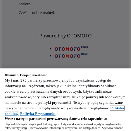
Kariera
Części - dobre praktyki
Powered by OTOMOTO
Dbamy o Twoją prywatność
My i nasi
375
partnerzy przechowujemy lub uzyskujemy dostęp do
informacji na urządzeniu, takich jak unikalne identyfikatory w plikach
cookie w celu przetwarzania danych osobowych. Użytkownik może
Nasze aplikacje w twoim telefonie
zaakceptować wybory lub zarządzać nimi, klikając poniżej lub w dowolnym
momencie na stronie polityki prywatności. Te wybory będą sygnalizowane
naszym partnerom i nie będą miały wpływu na dane przeglądania.
Polityka
cookies,
Polityka Prywatności
Wraz z naszymi partnerami przetwarzamy dane w celu zapewnienia:
Użycie dokładnych danych geolokalizacyjnych. Aktywne skanowanie charakterystyki urządzenia do
celów identyfikacji. Przechowywanie informacji na urządzeniu lub dostęp do nich. Spersonalizowane