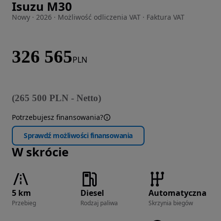
Isuzu M30
Zdjęcie 1 z 12
Nowy · 2026 · Możliwość odliczenia VAT · Faktura VAT
326 565
PLN
(
265 500
PLN
-
Netto
)
Potrzebujesz finansowania?
Sprawdź możliwości finansowania
W skrócie
5 km
Diesel
Automatyczna
Przebieg
Rodzaj paliwa
Skrzynia biegów