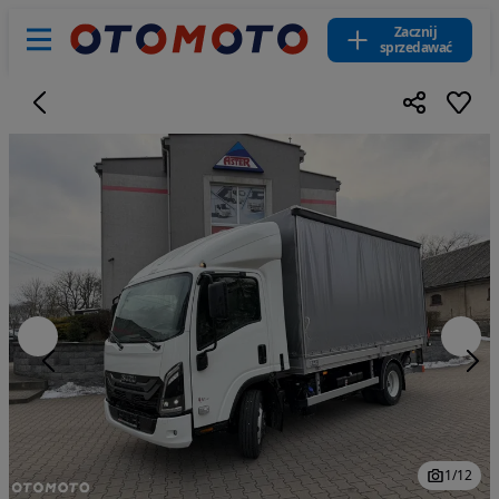
Zacznij
sprzedawać
1
/
12