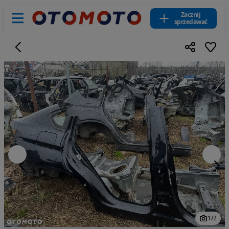
Zacznij
sprzedawać
1
/
2