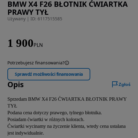
BMW X4 F26 BŁOTNIK ĆWIARTKA
Zdjęcie 1 z 2
PRAWY TYŁ
Używany
|
ID: 6117515585
1 900
PLN
Potrzebujesz finansowania?
Sprawdź możliwości finansowania
Opis
Zgłoś
Sprzedam BMW X4 F26 ĆWIARTKA BŁOTNIK PRAWY 
TYŁ

Podana cena dotyczy prawego, tylnego błotnika.

Posiadam ćwiartki w różnych kolorach.

Ćwiartki wycinamy na życzenie klienta, wtedy cena ustalana 
jest indywidualnie.
