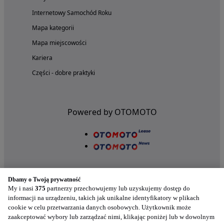
Internetowy Samochód Roku
Mapa kategorii
Mapa miejscowości
Kariera
Części - dobre praktyki
Powered by OTOMOTO
Dbamy o Twoją prywatność
My i nasi
375
partnerzy przechowujemy lub uzyskujemy dostęp do
informacji na urządzeniu, takich jak unikalne identyfikatory w plikach
cookie w celu przetwarzania danych osobowych. Użytkownik może
Nasze aplikacje w twoim telefonie
zaakceptować wybory lub zarządzać nimi, klikając poniżej lub w dowolnym