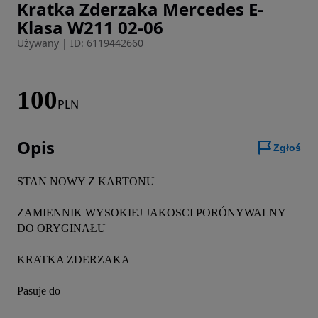
Kratka Zderzaka Mercedes E-
Zdjęcie 1 z 8
Klasa W211 02-06
Używany
|
ID: 6119442660
100
PLN
Opis
Zgłoś
STAN NOWY Z KARTONU

ZAMIENNIK WYSOKIEJ JAKOSCI PORÓNYWALNY 
DO ORYGINAŁU

KRATKA ZDERZAKA

Pasuje do
