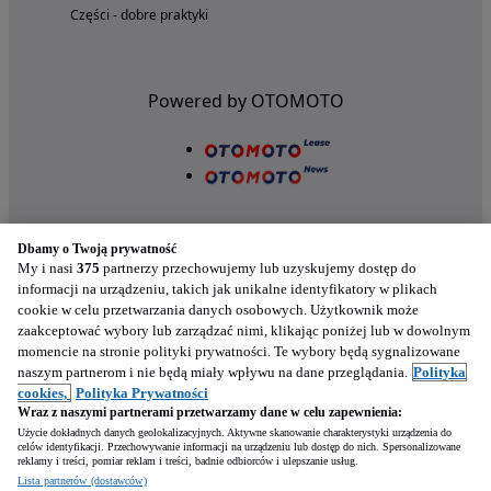
Części - dobre praktyki
Powered by OTOMOTO
Dbamy o Twoją prywatność
My i nasi
375
partnerzy przechowujemy lub uzyskujemy dostęp do
informacji na urządzeniu, takich jak unikalne identyfikatory w plikach
cookie w celu przetwarzania danych osobowych. Użytkownik może
Nasze aplikacje w twoim telefonie
zaakceptować wybory lub zarządzać nimi, klikając poniżej lub w dowolnym
momencie na stronie polityki prywatności. Te wybory będą sygnalizowane
naszym partnerom i nie będą miały wpływu na dane przeglądania.
Polityka
cookies,
Polityka Prywatności
Wraz z naszymi partnerami przetwarzamy dane w celu zapewnienia:
Użycie dokładnych danych geolokalizacyjnych. Aktywne skanowanie charakterystyki urządzenia do
celów identyfikacji. Przechowywanie informacji na urządzeniu lub dostęp do nich. Spersonalizowane
reklamy i treści, pomiar reklam i treści, badnie odbiorców i ulepszanie usług.
Napisz
Lista partnerów (dostawców)