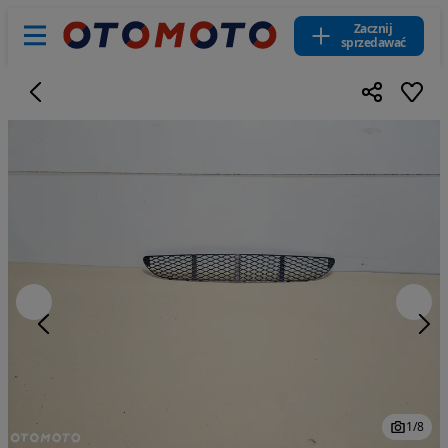
Zacznij
sprzedawać
1
/
8