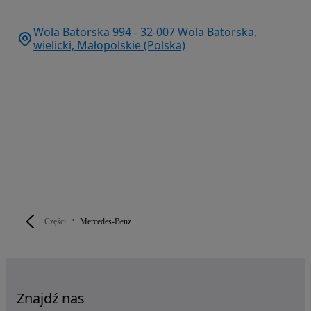
Wola Batorska 994 - 32-007 Wola Batorska,
wielicki, Małopolskie (Polska)
Części
Mercedes-Benz
Znajdź nas