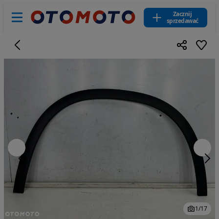
Zacznij
sprzedawać
1
/
17