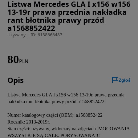
Listwa Mercedes GLA I x156 w156
Zdjęcie 1 z 17
13-19r prawa przednia nakładka
rant błotnika prawy przód
a1568852422
Używany
|
ID: 6138666487
80
PLN
Opis
Zgłoś
Listwa Mercedes GLA I x156 w156 13-19r. prawa przednia 
nakładka rant błotnika prawy przód a1568852422

Numer katalogowy części (OEM): a1568852422

Rocznik: 2013-2019r.

Stan części: używany, widoczny na zdjęciach. MOCOWANIA 
WSZYSTKIE SĄ CAŁE. PORYSOWANA!!!
