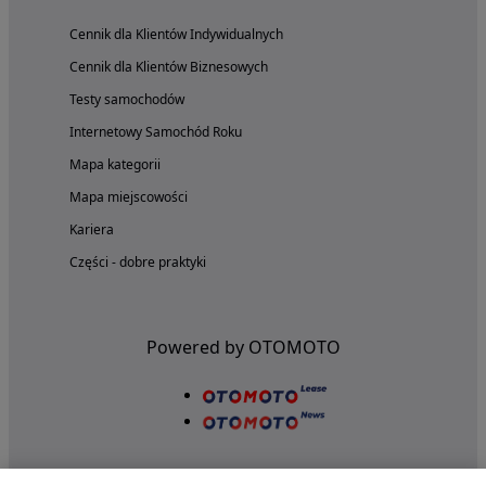
Cennik dla Klientów Indywidualnych
Cennik dla Klientów Biznesowych
Testy samochodów
Internetowy Samochód Roku
Mapa kategorii
Mapa miejscowości
Kariera
Części - dobre praktyki
Powered by OTOMOTO