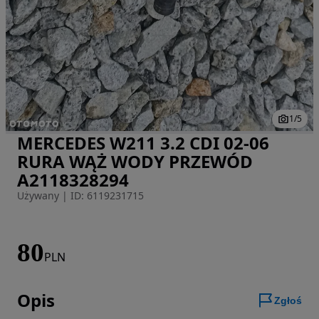
1
/
5
MERCEDES W211 3.2 CDI 02-06
Zdjęcie 1 z 5
RURA WĄŻ WODY PRZEWÓD
A2118328294
Używany
|
ID: 6119231715
80
PLN
Opis
Zgłoś