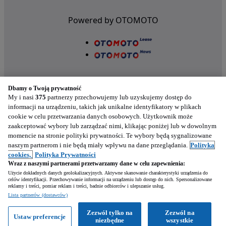
Powered by OTOMOTO
Dbamy o Twoją prywatność
My i nasi
375
partnerzy przechowujemy lub uzyskujemy dostęp do
informacji na urządzeniu, takich jak unikalne identyfikatory w plikach
cookie w celu przetwarzania danych osobowych. Użytkownik może
Nasze aplikacje w twoim telefonie
zaakceptować wybory lub zarządzać nimi, klikając poniżej lub w dowolnym
momencie na stronie polityki prywatności. Te wybory będą sygnalizowane
naszym partnerom i nie będą miały wpływu na dane przeglądania.
Polityka
cookies,
Polityka Prywatności
Wraz z naszymi partnerami przetwarzamy dane w celu zapewnienia:
Użycie dokładnych danych geolokalizacyjnych. Aktywne skanowanie charakterystyki urządzenia do
celów identyfikacji. Przechowywanie informacji na urządzeniu lub dostęp do nich. Spersonalizowane
reklamy i treści, pomiar reklam i treści, badnie odbiorców i ulepszanie usług.
Napisz
Lista partnerów (dostawców)
Zezwól tylko na
Zezwól na
Ustaw preferencje
Zadzwoń
WhatsApp
niezbędne
wszystkie