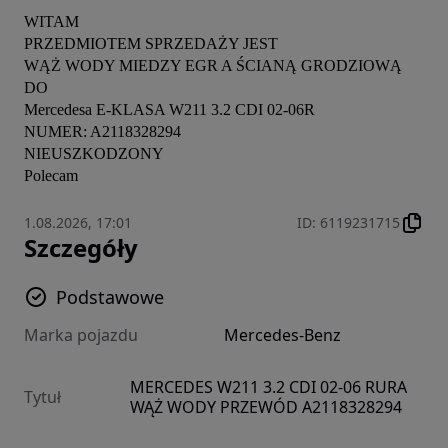
WITAM

PRZEDMIOTEM SPRZEDAŻY JEST

WĄŻ WODY MIEDZY EGR A ŚCIANĄ GRODZIOWĄ  
DO

Mercedesa E-KLASA W211 3.2 CDI 02-06R

NUMER: A2118328294

NIEUSZKODZONY

Polecam
1.08.2026, 17:01
ID
:
6119231715
Szczegóły
Podstawowe
Marka pojazdu
Mercedes-Benz
MERCEDES W211 3.2 CDI 02-06 RURA
Tytuł
WĄŻ WODY PRZEWÓD A2118328294