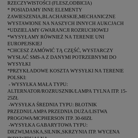
RZECZYWISTOŚCI (FLESZ,ODBICIA)

* POSIADAMY INNE ELEMENTY 
ZAWIESZENIA,BLACHARSKIE,MECHANICZNE 
WYSTAWIONE NA NASZYCH INNYCH AUKCJACH

*UDZIELAMY GWARANCJI ROZRUCHOWEJ

*WYSYŁAMY RÓWNIEŻ NA TERENIE UNI 
EUROPEJSKIEJ

*CHCESZ ZAMÓWIĆ TĄ CZĘŚĆ, WYSTARCZY 
WYSŁAĆ SMS-A Z DANYMI POTRZEBNYMI DO 
WYSYŁKI

*PRZYKŁADOWE KOSZTA WYSYŁKI NA TERENIE 
POLSKI:

 - WYSYŁKA MAŁA TYPU: 
ALTERNATOR/ROZRUSZNIK/LAMPA TYLNA ITP. 15-
25ZŁ

 -WYSYŁKA ŚREDNIA TYPU: BŁOTNIK 
PRZEDNI/LAMPA PRZEDNIA DUŻA/LISTWA  
PROGOWA/MCPHERSON ITP. 30-60ZŁ

 -WYSYŁKA GABARYTOWA TYPU: 
DRZWI,MASKA,SILNIK,SKRZYNIA ITP. WYCENA 