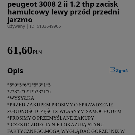
peugeot 3008 2 ii 1.2 thp zacisk
Zdjęcie 1 z 9
hamulcowy lewy przód przedni
jarzmo
Używany
|
ID: 6133649905
61,60
PLN
Opis
Zgłoś
*5*0*5*6*1*5*3*1*5

*7*3*2*6*1*5*3*1*6

*WYSYŁKA

*PRZED ZAKUPEM PROSIMY O SPRAWDZENIE 
ZGODNOŚCI CZĘŚCI Z WŁASNYM SAMOCHODEM

*PROSIMY O PRZEMYŚLANE ZAKUPY

* CZĘSTO ZDJĘCIA NIE POKAZUJĄ STANU 
FAKTYCZNEGO,MOGĄ WYGLĄDAĆ GORZEJ NIŻ W 