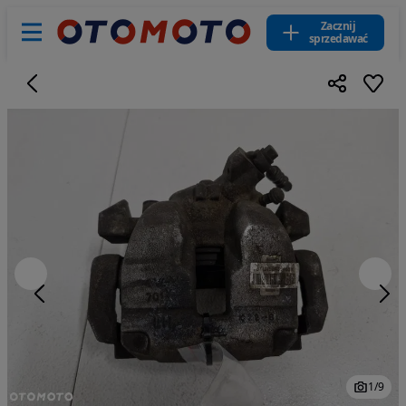
Zacznij
sprzedawać
1
/
9