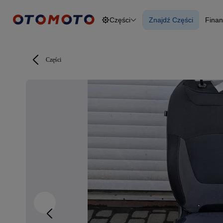
Części
Znajdź Części
Finan
Osobowe
Ciężarowe
Znajdź Części
F
Budowlane
O
Dostawcze
Motocykle
Części
Przyczepy
Rolnicze
Części