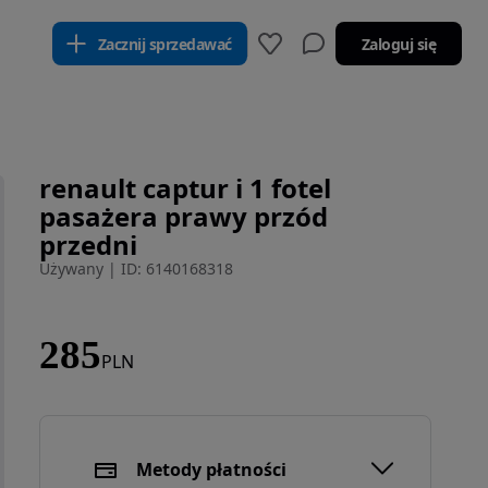
Zacznij sprzedawać
Zaloguj się
renault captur i 1 fotel
pasażera prawy przód
przedni
Używany
|
ID: 6140168318
285
PLN
Metody płatności