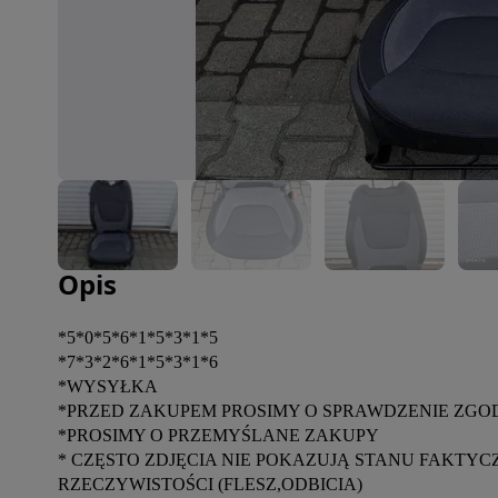
Zdjęcie 1 z 14
Opis
*5*0*5*6*1*5*3*1*5

*7*3*2*6*1*5*3*1*6

*WYSYŁKA

*PRZED ZAKUPEM PROSIMY O SPRAWDZENIE ZGO
*PROSIMY O PRZEMYŚLANE ZAKUPY

* CZĘSTO ZDJĘCIA NIE POKAZUJĄ STANU FAKTY
RZECZYWISTOŚCI (FLESZ,ODBICIA)
