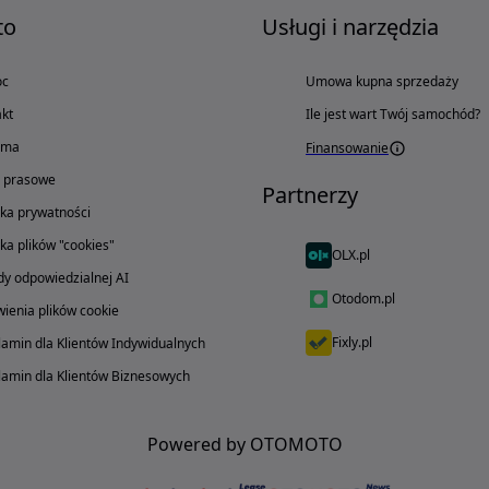
to
Usługi i narzędzia
oc
Umowa kupna sprzedaży
kt
Ile jest wart Twój samochód?
ama
Finansowanie
o prasowe
Partnerzy
yka prywatności
yka plików "cookies"
OLX.pl
y odpowiedzialnej AI
Otodom.pl
ienia plików cookie
Fixly.pl
amin dla Klientów Indywidualnych
amin dla Klientów Biznesowych
Powered by OTOMOTO