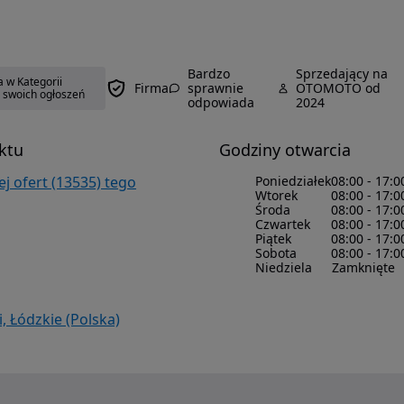
Bardzo
Sprzedający na
 w Kategorii
Firma
sprawnie
OTOMOTO od
ę swoich ogłoszeń
odpowiada
2024
ktu
Godziny otwarcia
j ofert (13535) tego
Poniedziałek
08:00 - 17:0
Wtorek
08:00 - 17:0
Środa
08:00 - 17:0
Czwartek
08:00 - 17:0
Piątek
08:00 - 17:0
Sobota
08:00 - 17:0
Niedziela
Zamknięte
, Łódzkie (Polska)