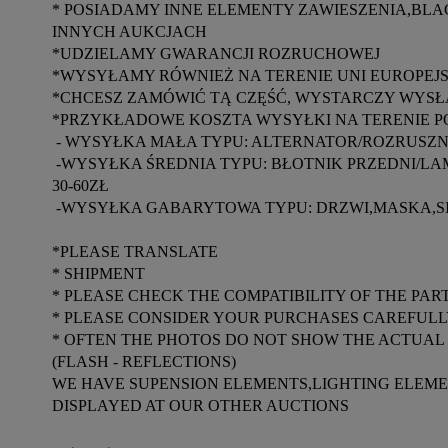
* POSIADAMY INNE ELEMENTY ZAWIESZENIA,BL
INNYCH AUKCJACH

*UDZIELAMY GWARANCJI ROZRUCHOWEJ

*WYSYŁAMY RÓWNIEŻ NA TERENIE UNI EUROPEJSK
*CHCESZ ZAMÓWIĆ TĄ CZĘŚĆ, WYSTARCZY WYSŁA
*PRZYKŁADOWE KOSZTA WYSYŁKI NA TERENIE POL
 - WYSYŁKA MAŁA TYPU: ALTERNATOR/ROZRUSZNIK/LAMPA TYLNA ITP. 15-25ZŁ

 -WYSYŁKA ŚREDNIA TYPU: BŁOTNIK PRZEDNI/LAMPA PRZEDNIA DUŻA/LISTWA  PROGOWA/MCPHERSON ITP. 
30-60ZŁ

 -WYSYŁKA GABARYTOWA TYPU: DRZWI,MASKA,SILNIK,SKRZYNIA ITP. WYCENA INDYWIDUALNA

*PLEASE TRANSLATE

* SHIPMENT

* PLEASE CHECK THE COMPATIBILITY OF THE PA
* PLEASE CONSIDER YOUR PURCHASES CAREFULL
* OFTEN THE PHOTOS DO NOT SHOW THE ACTUAL 
(FLASH - REFLECTIONS)

WE HAVE SUPENSION ELEMENTS,LIGHTING ELEMEN
DISPLAYED AT OUR OTHER AUCTIONS