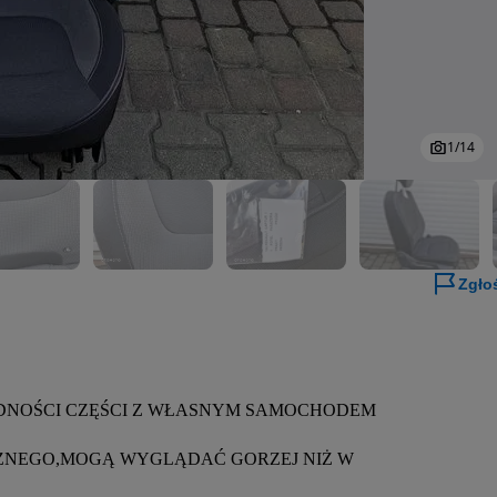
1
/
14
Zgło
DNOŚCI CZĘŚCI Z WŁASNYM SAMOCHODEM

CZNEGO,MOGĄ WYGLĄDAĆ GORZEJ NIŻ W 