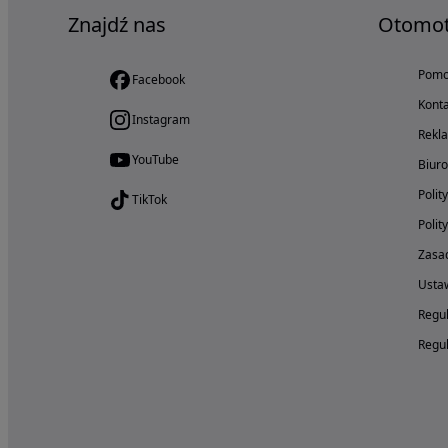
Znajdź nas
Otomo
Pom
Facebook
Konta
Instagram
Rekl
YouTube
Biur
Polit
TikTok
Polit
Zasad
Ustaw
Regul
Regul