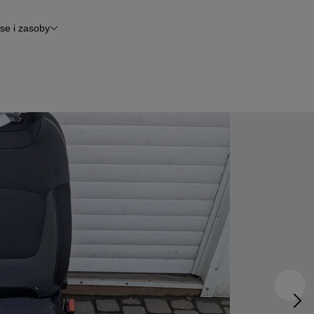
se i zasoby
inansowanie
tomoto News