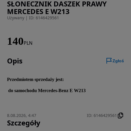
SŁONECZNIK DASZEK PRAWY
Zdjęcie 1 z 4
MERCEDES E W213
Używany
|
ID: 6146429561
140
PLN
Opis
Zgłoś
Przedmiotem sprzedaży jest:
 do samochodu Mercedes-Benz E W213
8.08.2026, 4:47
ID
:
6146429561
Szczegóły