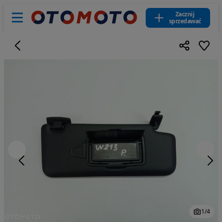
Zacznij
sprzedawać
1
/
4