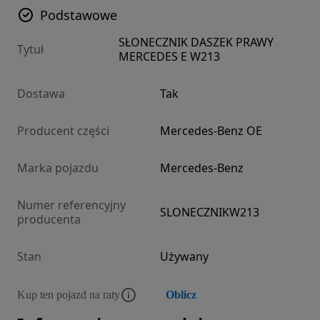
Podstawowe
SŁONECZNIK DASZEK PRAWY
Tytuł
MERCEDES E W213
Dostawa
Tak
Producent części
Mercedes-Benz OE
Marka pojazdu
Mercedes-Benz
Numer referencyjny
SLONECZNIKW213
producenta
Stan
Używany
Kup ten pojazd na raty
Oblicz