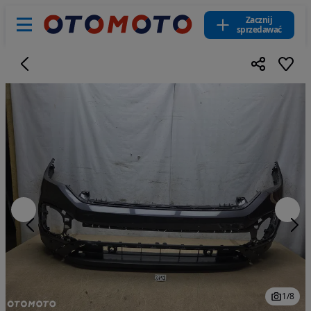
Zacznij
sprzedawać
1
/
8