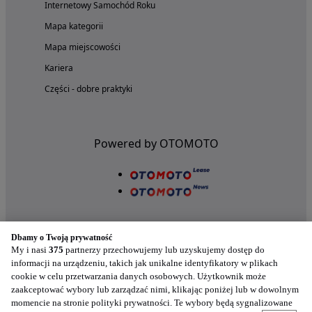
Internetowy Samochód Roku
Mapa kategorii
Mapa miejscowości
Kariera
Części - dobre praktyki
Powered by OTOMOTO
Dbamy o Twoją prywatność
My i nasi
375
partnerzy przechowujemy lub uzyskujemy dostęp do
informacji na urządzeniu, takich jak unikalne identyfikatory w plikach
cookie w celu przetwarzania danych osobowych. Użytkownik może
Nasze aplikacje w twoim telefonie
zaakceptować wybory lub zarządzać nimi, klikając poniżej lub w dowolnym
momencie na stronie polityki prywatności. Te wybory będą sygnalizowane