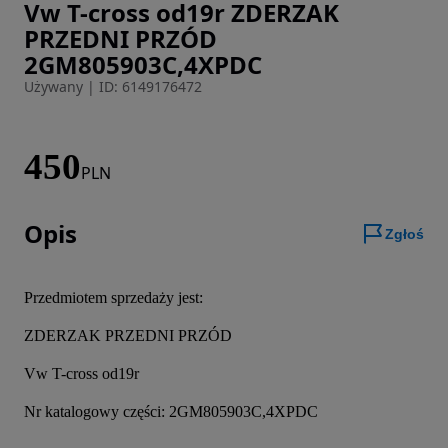
Vw T-cross od19r ZDERZAK
Zdjęcie 1 z 8
PRZEDNI PRZÓD
2GM805903C,4XPDC
Używany
|
ID: 6149176472
450
PLN
Opis
Zgłoś
Przedmiotem sprzedaży jest:
ZDERZAK PRZEDNI PRZÓD
Vw T-cross od19r
Nr katalogowy części: 2GM805903C,4XPDC