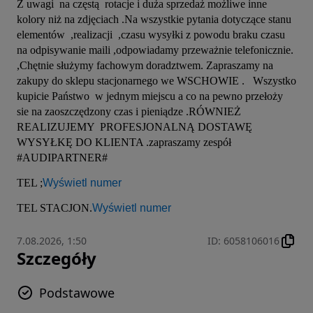
Z uwagi  na częstą  rotacje i duża sprzedaż możliwe inne 
kolory niż na zdjęciach .Na wszystkie pytania dotyczące stanu 
elementów  ,realizacji  ,czasu wysyłki z powodu braku czasu 
na odpisywanie maili ,odpowiadamy przeważnie telefonicznie. 
,Chętnie służymy fachowym doradztwem. Zapraszamy na 
zakupy do sklepu stacjonarnego we WSCHOWIE .   Wszystko 
kupicie Państwo  w jednym miejscu a co na pewno przełoży 
sie na zaoszczędzony czas i pieniądze .RÓWNIEŻ 
REALIZUJEMY  PROFESJONALNĄ DOSTAWĘ 
WYSYŁKĘ DO KLIENTA .zapraszamy zespół 
#AUDIPARTNER# 

TEL ;
Wyświetl numer
TEL STACJON.
Wyświetl numer
7.08.2026, 1:50
ID
:
6058106016
Szczegóły
Podstawowe