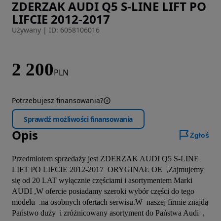
ZDERZAK AUDI Q5 S-LINE LIFT PO
Zdjęcie 1 z 5
LIFCIE 2012-2017
Używany
|
ID: 6058106016
2 200
PLN
Potrzebujesz finansowania?
Sprawdź możliwości finansowania
Opis
Zgłoś
Przedmiotem sprzedaży jest ZDERZAK AUDI Q5 S-LINE 
LIFT PO LIFCIE 2012-2017  ORYGINAŁ OE  ,Zajmujemy 
się od 20 LAT wyłącznie częściami i asortymentem Marki 
AUDI ,W ofercie posiadamy szeroki wybór części do tego 
modelu  .na osobnych ofertach serwisu.W  naszej firmie znajdą 
Państwo duży  i zróżnicowany asortyment do Państwa Audi  , 