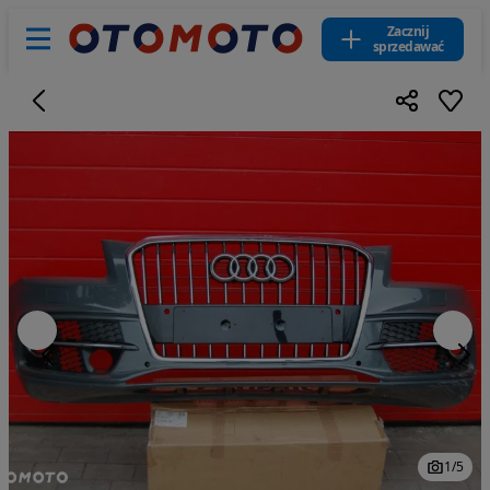
Zacznij
sprzedawać
1
/
5