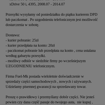
    xDrive 50 i, 4395, 2008.07 - 2014.07

Przesyłki wysyłamy od poniedziałku do piątku kurierem DPD 
lub paczkomat . Po uzgodnieniu telefonicznym jest możliwość 
dostarczenia w sobotę.

Dostawa:

- kurier pobranie: 25zł

- kurier przedpłata na konto: 20zł

- paczkomat pobranie lub przedpłata na konto , cena ustalana 
według gabarytu przesyłki.

- możliwy odbiór w siedzibie firmy po wcześniejszym 
UZGODNIENIU telefonicznym.

Firma Fuel-Mk posiada wieloletnie doświadczenie w 
sprzedaży części samochodowych , nowych i używanych.

Udzielamy pisemnej gwarancji na sprzedawany towar.

Proszę o prawidłowy i przemyślany dobór części. Nie jesteś 
pewien czy dana część pasuje do twojego auta,  nie kupuj , 