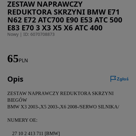
ZESTAW NAPRAWCZY
Zdjęcie 1 z 5
REDUKTORA SKRZYNI BMW E71
N62 E72 ATC700 E90 E53 ATC 500
E83 E70 3 X3 X5 X6 ATC 400
Nowy
|
ID: 6070708873
65
PLN
Opis
Zgłoś
ZESTAW NAPRAWCZY REDUKTORA SKRZYNI 
BIEGÓW

BMW X3 2003-,X5 2003-,X6 2008-/SERWO SILNIKA/

NUMERY OE:

    27 10 2 413 711 [BMW]
