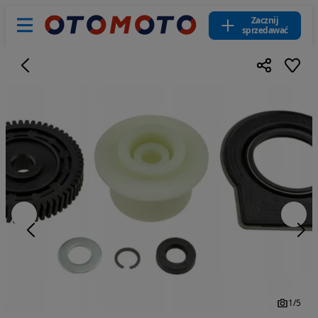
Zacznij
sprzedawać
1
/
5