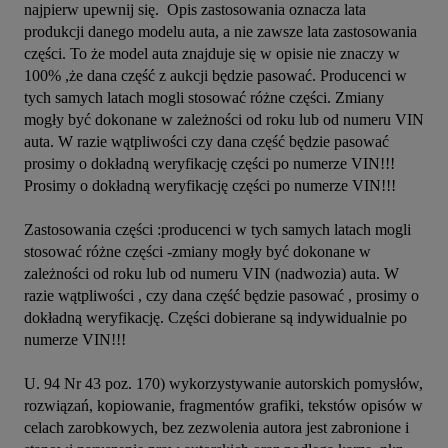
najpierw upewnij się.  Opis zastosowania oznacza lata 
produkcji danego modelu auta, a nie zawsze lata zastosowania 
części. To że model auta znajduje się w opisie nie znaczy w 
100% ,że dana część z aukcji będzie pasować. Producenci w 
tych samych latach mogli stosować różne części. Zmiany 
mogły być dokonane w zależności od roku lub od numeru VIN 
auta. W razie wątpliwości czy dana część będzie pasować 
prosimy o dokładną weryfikację części po numerze VIN!!!

Prosimy o dokładną weryfikację części po numerze VIN!!!

Zastosowania części :producenci w tych samych latach mogli 
stosować różne części -zmiany mogły być dokonane w 
zależności od roku lub od numeru VIN (nadwozia) auta. W 
razie wątpliwości , czy dana część będzie pasować , prosimy o 
dokładną weryfikację. Części dobierane są indywidualnie po 
numerze VIN!!!

U. 94 Nr 43 poz. 170) wykorzystywanie autorskich pomysłów, 
rozwiązań, kopiowanie, fragmentów grafiki, tekstów opisów w 
celach zarobkowych, bez zezwolenia autora jest zabronione i 