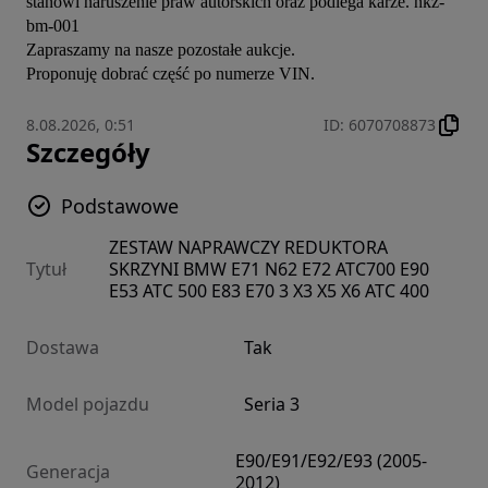
stanowi naruszenie praw autorskich oraz podlega karze. nkz-
bm-001

Zapraszamy na nasze pozostałe aukcje.

Proponuję dobrać część po numerze VIN.
8.08.2026, 0:51
ID
:
6070708873
Szczegóły
Podstawowe
ZESTAW NAPRAWCZY REDUKTORA
Tytuł
SKRZYNI BMW E71 N62 E72 ATC700 E90
E53 ATC 500 E83 E70 3 X3 X5 X6 ATC 400
Dostawa
Tak
Model pojazdu
Seria 3
E90/E91/E92/E93 (2005-
Generacja
2012)