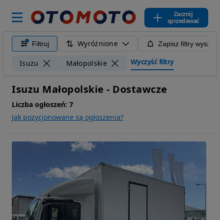
Zacznij
sprzedawać
Wyróżnione
Filtruj
Zapisz filtry wyszuk
Wyczyść filtry
Isuzu
Małopolskie
Isuzu Małopolskie - Dostawcze
Liczba ogłoszeń:
7
Jak pozycjonowane są ogłoszenia?