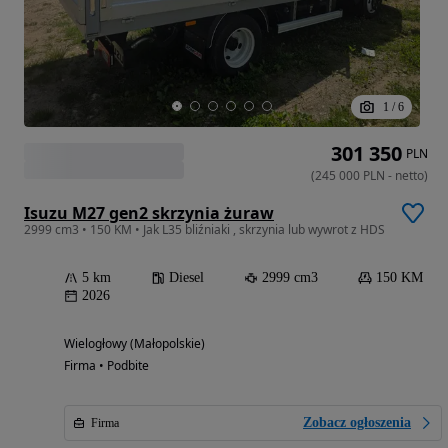
1
/
6
301 350
PLN
(
245 000
PLN
-
netto
)
Isuzu M27 gen2 skrzynia żuraw
2999 cm3 • 150 KM • Jak L35 bliźniaki , skrzynia lub wywrot z HDS
5 km
Diesel
2999 cm3
150 KM
2026
Wielogłowy (Małopolskie)
Firma • Podbite
Zobacz ogłoszenia
Firma