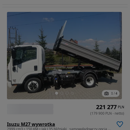
1
/
4
221 277
PLN
(
179 900
PLN
-
netto
)
Isuzu M27 wywrotka
2999 cm3 • 150 KM • Jak L35 bliźniaki , samowyładowczy opcja żuraw