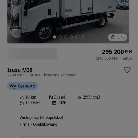
1
/
6
295 200
PLN
(
240 000
PLN
-
netto
)
Isuzu M30
2999 cm3 • 150 KM • izoterma kontener
Wyróżnione
10 km
Diesel
2999 cm3
150 KM
2026
Wielogłowy (Małopolskie)
Firma • Opublikowano