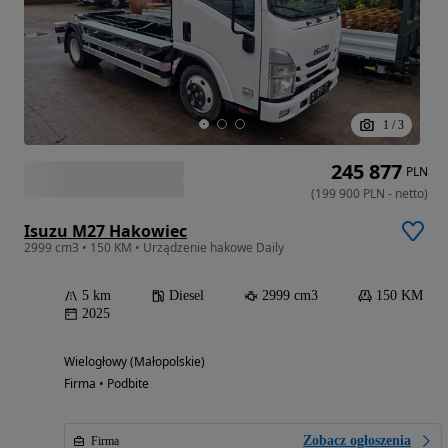
1
/
3
245 877
PLN
(
199 900
PLN
-
netto
)
Isuzu M27 Hakowiec
2999 cm3 • 150 KM • Urządzenie hakowe Daily
5 km
Diesel
2999 cm3
150 KM
2025
Wielogłowy (Małopolskie)
Firma • Podbite
Zobacz ogłoszenia
Firma