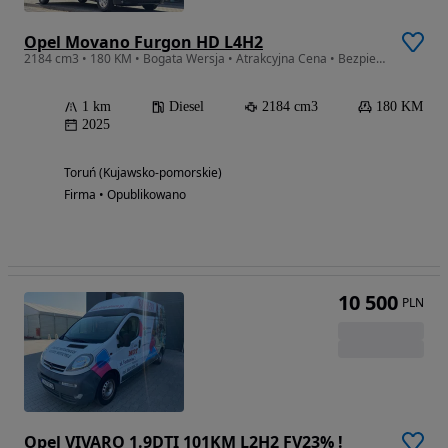
Opel Movano Furgon HD L4H2
2184 cm3 • 180 KM • Bogata Wersja • Atrakcyjna Cena • Bezpieczny Zakup
1 km
Diesel
2184 cm3
180 KM
2025
Toruń (Kujawsko-pomorskie)
Firma • Opublikowano
10 500
PLN
Opel VIVARO 1.9DTI 101KM L2H2 FV23% !