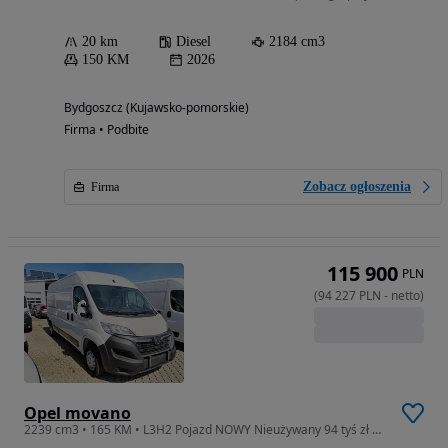
20 km
Diesel
2184 cm3
150 KM
2026
Bydgoszcz (Kujawsko-pomorskie)
Firma • Podbite
Zobacz ogłoszenia
Firma
115 900
PLN
(
94 227
PLN
-
netto
)
Opel movano
2239 cm3 • 165 KM • L3H2 Pojazd NOWY Nieużywany 94 tyś zł netto