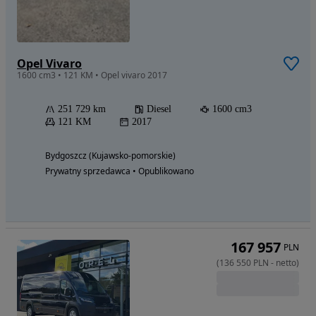
Opel Vivaro
1600 cm3 • 121 KM • Opel vivaro 2017
251 729 km
Diesel
1600 cm3
121 KM
2017
Bydgoszcz (Kujawsko-pomorskie)
Prywatny sprzedawca • Opublikowano
167 957
PLN
(
136 550
PLN
-
netto
)