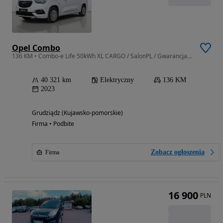
Opel Combo
136 KM • Combo-e Life 50kWh XL CARGO / SalonPL / Gwarancja od RiA
40 321 km
Elektryczny
136 KM
2023
Grudziądz (Kujawsko-pomorskie)
Firma • Podbite
Zobacz ogłoszenia
Firma
16 900
PLN