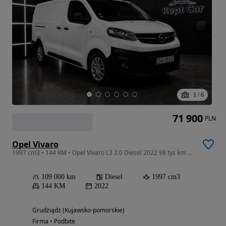
1
/
6
71 900
PLN
Opel Vivaro
1997 cm3 • 144 KM • Opel Vivaro L3 2.0 Diesel 2022 98 tys km Bezwypadkowy
109 000 km
Diesel
1997 cm3
144 KM
2022
Grudziądz (Kujawsko-pomorskie)
Firma • Podbite