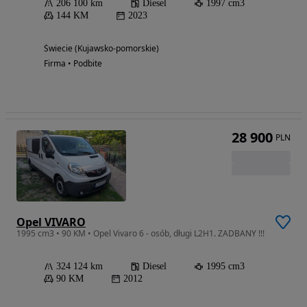
206 100 km
Diesel
1997 cm3
144 KM
2023
Świecie (Kujawsko-pomorskie)
Firma • Podbite
28 900
PLN
Opel VIVARO
1995 cm3 • 90 KM • Opel Vivaro 6 - osób, długi L2H1. ZADBANY !!!
324 124 km
Diesel
1995 cm3
90 KM
2012