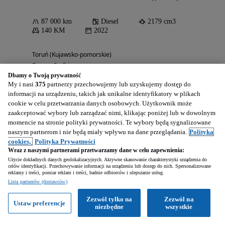
87 000 km
Diesel
2179 cm3
140 KM
2022
Toruń (Kujawsko-pomorskie)
Firma • Podbite
Dbamy o Twoją prywatność
My i nasi
375
partnerzy przechowujemy lub uzyskujemy dostęp do
informacji na urządzeniu, takich jak unikalne identyfikatory w plikach
Zobacz ogłoszenia
Firma
cookie w celu przetwarzania danych osobowych. Użytkownik może
zaakceptować wybory lub zarządzać nimi, klikając poniżej lub w dowolnym
momencie na stronie polityki prywatności. Te wybory będą sygnalizowane
naszym partnerom i nie będą miały wpływu na dane przeglądania.
Polityka
33 333
PLN
cookies,
Polityka Prywatności
Wraz z naszymi partnerami przetwarzamy dane w celu zapewnienia:
Użycie dokładnych danych geolokalizacyjnych. Aktywne skanowanie charakterystyki urządzenia do
celów identyfikacji. Przechowywanie informacji na urządzeniu lub dostęp do nich. Spersonalizowane
reklamy i treści, pomiar reklam i treści, badnie odbiorców i ulepszanie usług.
Lista partnerów (dostawców)
Zezwól tylko na
Zezwól na
Ustaw preferencje
Opel Vivaro-B
niezbędne
wszystkie
1598 cm3 • 90 KM • 2016 rok Po dużym Serwisie Sprowadzony z De