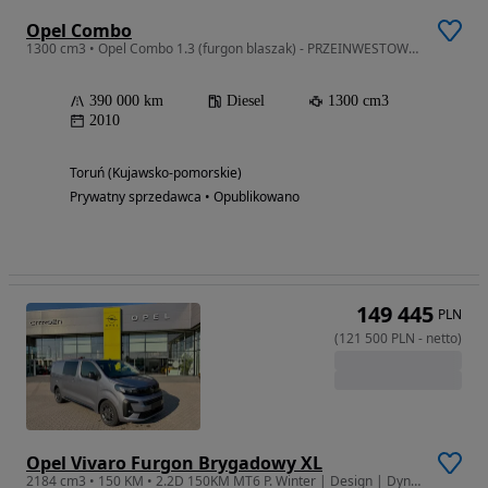
Opel Combo
1300 cm3 • Opel Combo 1.3 (furgon blaszak) - PRZEINWESTOWANY
390 000 km
Diesel
1300 cm3
2010
Toruń (Kujawsko-pomorskie)
Prywatny sprzedawca • Opublikowano
149 445
PLN
(
121 500
PLN
-
netto
)
Opel Vivaro Furgon Brygadowy XL
2184 cm3 • 150 KM • 2.2D 150KM MT6 P. Winter | Design | Dynamic Surround Vision