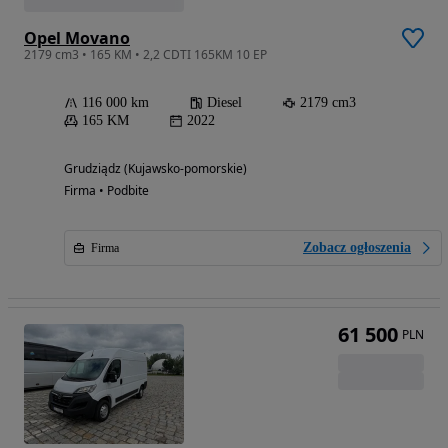
Opel Movano
2179 cm3 • 165 KM • 2,2 CDTI 165KM 10 EP
116 000 km
Diesel
2179 cm3
165 KM
2022
Grudziądz (Kujawsko-pomorskie)
Firma • Podbite
Zobacz ogłoszenia
Firma
61 500
PLN