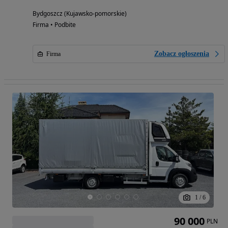
Bydgoszcz (Kujawsko-pomorskie)
Firma • Podbite
Zobacz ogłoszenia
Firma
1
/
6
90 000
PLN