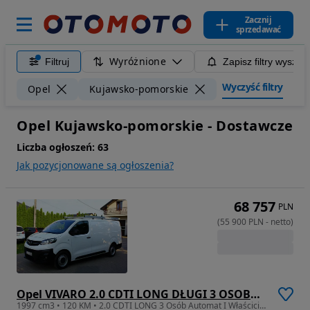
Zacznij
sprzedawać
Wyróżnione
Filtruj
Zapisz filtry wyszuk
Wyczyść filtry
Opel
Kujawsko-pomorskie
Opel Kujawsko-pomorskie - Dostawcze
Liczba ogłoszeń:
63
Jak pozycjonowane są ogłoszenia?
68 757
PLN
(
55 900
PLN
-
netto
)
Opel VIVARO 2.0 CDTI LONG DŁUGI 3 OSOBOWY AUTOMAT 8 BIEGOWY NAVIGACJA KAMERA
1997 cm3 • 120 KM • 2.0 CDTI LONG 3 Osób Automat I Właściciel PL Bezwypadkowy Serwis FV23%