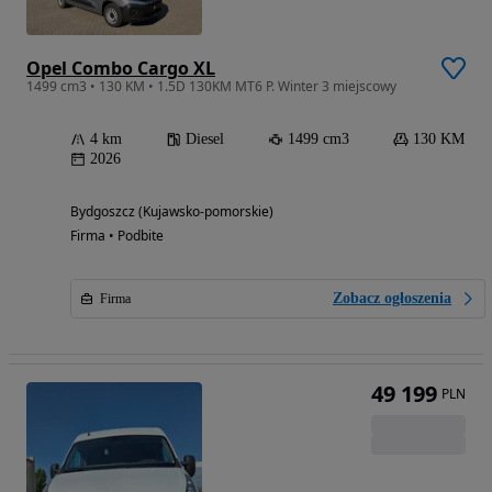
Opel Combo Cargo XL
1499 cm3 • 130 KM • 1.5D 130KM MT6 P. Winter 3 miejscowy
4 km
Diesel
1499 cm3
130 KM
2026
Bydgoszcz (Kujawsko-pomorskie)
Firma • Podbite
Zobacz ogłoszenia
Firma
49 199
PLN