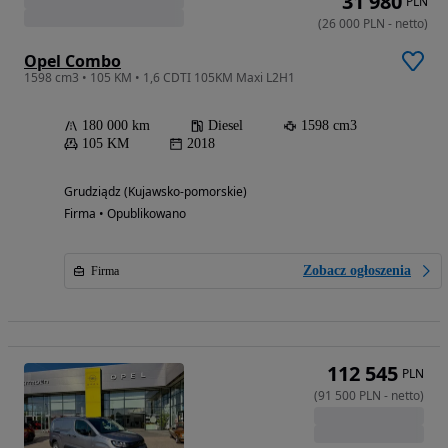
31 980
PLN
(
26 000
PLN
-
netto
)
Opel Combo
1598 cm3 • 105 KM • 1,6 CDTI 105KM Maxi L2H1
180 000 km
Diesel
1598 cm3
105 KM
2018
Grudziądz (Kujawsko-pomorskie)
Firma • Opublikowano
Zobacz ogłoszenia
Firma
112 545
PLN
(
91 500
PLN
-
netto
)