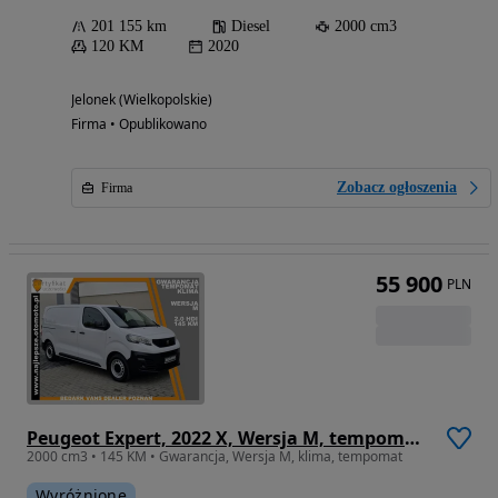
201 155 km
Diesel
2000 cm3
120 KM
2020
Jelonek (Wielkopolskie)
Firma • Opublikowano
Zobacz ogłoszenia
Firma
55 900
PLN
Peugeot Expert, 2022 X, Wersja M, tempomat, klima
2000 cm3 • 145 KM • Gwarancja, Wersja M, klima, tempomat
Wyróżnione