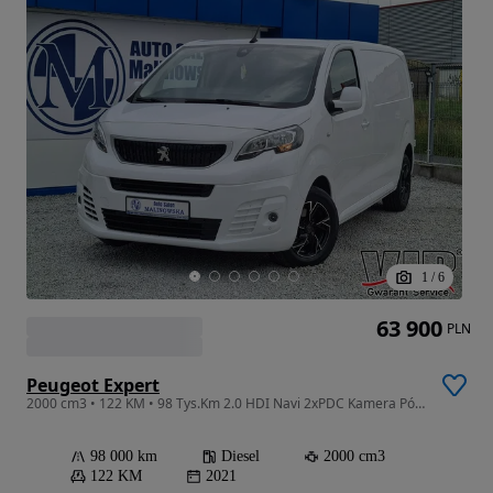
1
/
6
63 900
PLN
Peugeot Expert
2000 cm3 • 122 KM • 98 Tys.Km 2.0 HDI Navi 2xPDC Kamera Półskóry Asystent Pasa Sensory Alu
98 000 km
Diesel
2000 cm3
122 KM
2021