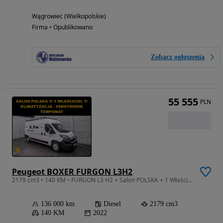
Wągrowiec (Wielkopolskie)
Firma • Opublikowano
Zobacz ogłoszenia
55 555
PLN
Peugeot BOXER FURGON L3H2
2179 cm3 • 140 KM • FURGON L3 H2 + Salon POLSKA + 1 Właściciel + Klima + Parktronik + LEDy
136 000 km
Diesel
2179 cm3
140 KM
2022