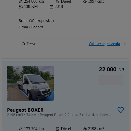
254 000 km
Diesel
1997 cm3
130 KM
2018
Bralin (Wielkopolskie)
Firma • Podbite
Zobacz ogłoszenia
Firma
22 000
PLN
Peugeot BOXER
2198 cm3 • 74 KM • Peugeot Boxer 2.2 paka 3 m bardzo dobry stan
173 794 km
Diesel
2198 cm3