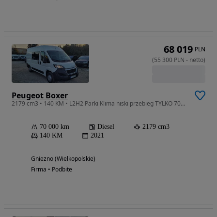
68 019
PLN
(
55 300
PLN
-
netto
)
Peugeot Boxer
2179 cm3 • 140 KM • L2H2 Parki Klima niski przebieg TYLKO 70TYŚKm. Faktura VAT!
70 000 km
Diesel
2179 cm3
140 KM
2021
Gniezno (Wielkopolskie)
Firma • Podbite