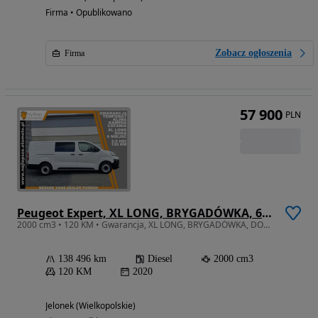
Firma • Opublikowano
Zobacz ogłoszenia
Firma
57 900
PLN
Peugeot Expert, XL LONG, BRYGADÓWKA, 6 miejsc, DOKA, kamera cofania, tempomat, klima
2000 cm3 • 120 KM • Gwarancja, XL LONG, BRYGADÓWKA, DOKA, 6 miejsc, kamera cofania, klima
138 496 km
Diesel
2000 cm3
120 KM
2020
Jelonek (Wielkopolskie)