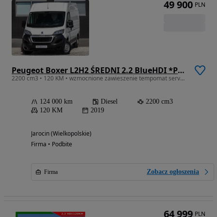
49 900
PLN
Peugeot Boxer L2H2 ŚREDNI 2.2 BlueHDI *PREMIUM*
2200 cm3 • 120 KM • wzmocnione zawieszenie tempomat servotronic ekran dotykowy klima
124 000 km
Diesel
2200 cm3
120 KM
2019
Jarocin (Wielkopolskie)
Firma • Podbite
Zobacz ogłoszenia
Firma
64 999
PLN