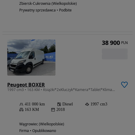
Zbiersk-Cukrownia (Wielkopolskie)
Prywatny sprzedawca • Podbite
38 900
PLN
Peugeot BOXER
1997 cm3 • 163 KM • Książki*2xKluczyk*Kamera*Tablet*Klima*Hak*Radio*Gwarnacja w cenie*
411 000 km
Diesel
1997 cm3
163 KM
2018
Wągrowiec (Wielkopolskie)
Firma • Opublikowano