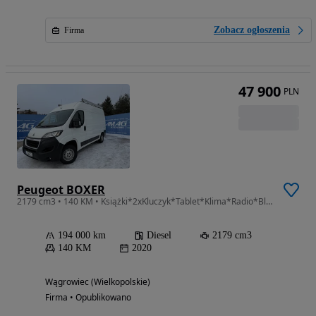
Zobacz ogłoszenia
Firma
47 900
PLN
Peugeot BOXER
2179 cm3 • 140 KM • Książki*2xKluczyk*Tablet*Klima*Radio*Bluetooth*Gwarancja w cenie*
194 000 km
Diesel
2179 cm3
140 KM
2020
Wągrowiec (Wielkopolskie)
Firma • Opublikowano