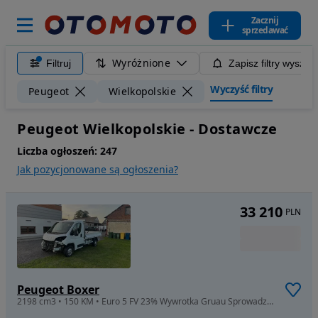
Zacznij
sprzedawać
Wyróżnione
Filtruj
Zapisz filtry wyszuk
Wyczyść filtry
Peugeot
Wielkopolskie
Peugeot Wielkopolskie - Dostawcze
Liczba ogłoszeń:
247
Jak pozycjonowane są ogłoszenia?
33 210
PLN
Peugeot Boxer
2198 cm3 • 150 KM • Euro 5 FV 23% Wywrotka Gruau Sprowadzony Niski Udokumentowany Przebieg