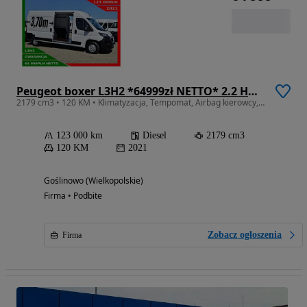
Peugeot boxer L3H2 *64999zł NETTO* 2.2 HDi/120KM
2179 cm3 • 120 KM • Klimatyzacja, Tempomat, Airbag kierowcy, Czujniki parkowania, Kamera
123 000 km
Diesel
2179 cm3
120 KM
2021
Goślinowo (Wielkopolskie)
Firma • Podbite
Zobacz ogłoszenia
Firma