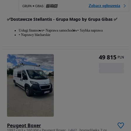
Zobacz ogłoszenia
✅Dostawcze Stellantis - Grupa Mago by Grupa Gibas ✅
Usługi finansowe
Naprawa samochodów
Szybka naprawa
Naprawy blacharskie
49 815
PLN
Peugeot Boxer
1997 cm3 • 160 KM • Peugeot Boxer , L4H2 , brygadówka 7 os. , klima