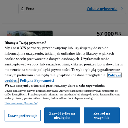
Zobacz ogłoszenia
Firma
57 000
PLN
Dbamy o Twoją prywatność
My i nasi
375
partnerzy przechowujemy lub uzyskujemy dostęp do
informacji na urządzeniu, takich jak unikalne identyfikatory w plikach
cookie w celu przetwarzania danych osobowych. Użytkownik może
zaakceptować wybory lub zarządzać nimi, klikając poniżej lub w dowolnym
momencie na stronie polityki prywatności. Te wybory będą sygnalizowane
Peugeot Expert L2 Automat
naszym partnerom i nie będą miały wpływu na dane przeglądania.
Polityka
1997 cm3 • 177 KM • L2 Automat cena Brutto
cookies,
Polityka Prywatności
Wraz z naszymi partnerami przetwarzamy dane w celu zapewnienia:
Użycie dokładnych danych geolokalizacyjnych. Aktywne skanowanie charakterystyki urządzenia do
159 000 km
Diesel
1997 cm3
celów identyfikacji. Przechowywanie informacji na urządzeniu lub dostęp do nich. Spersonalizowane
177 KM
2022
reklamy i treści, pomiar reklam i treści, badnie odbiorców i ulepszanie usług.
Lista partnerów (dostawców)
Biskupice (Wielkopolskie)
Zezwól tylko na
Zezwól na
Ustaw preferencje
Prywatny sprzedawca • Opublikowano
niezbędne
wszystkie