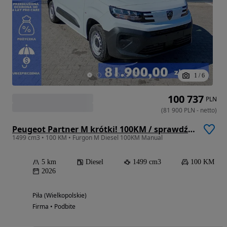
1
/
6
100 737
PLN
(
81 900
PLN
-
netto
)
Peugeot Partner M krótki! 100KM / sprawdź pełną ofertę
1499 cm3 • 100 KM • Furgon M Diesel 100KM Manual
5 km
Diesel
1499 cm3
100 KM
2026
Piła (Wielkopolskie)
Firma • Podbite