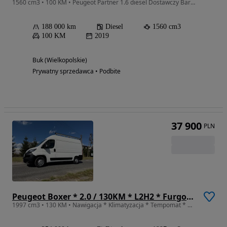
1560 cm3 • 100 KM • Peugeot Partner 1.6 diesel Dostawczy Bardzo Zadbany
188 000 km
Diesel
1560 cm3
100 KM
2019
Buk (Wielkopolskie)
Prywatny sprzedawca • Podbite
37 900
PLN
Peugeot Boxer * 2.0 / 130KM * L2H2 * Furgon / Blaszak * Średni / Podwyższany *
1997 cm3 • 130 KM • Nawigacja * Klimatyzacja * Tempomat * Hak * Parktronic tył *