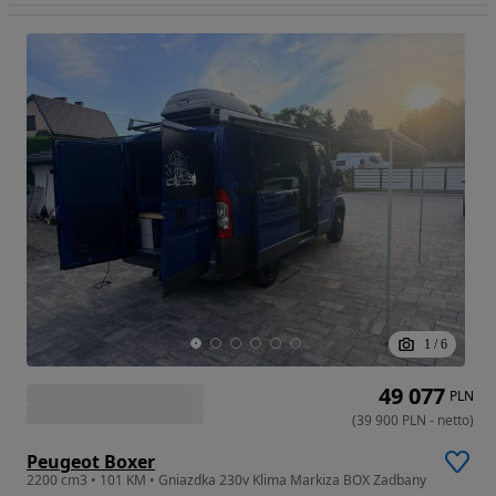
1
/
6
49 077
PLN
(
39 900
PLN
-
netto
)
Peugeot Boxer
2200 cm3 • 101 KM • Gniazdka 230v Klima Markiza BOX Zadbany