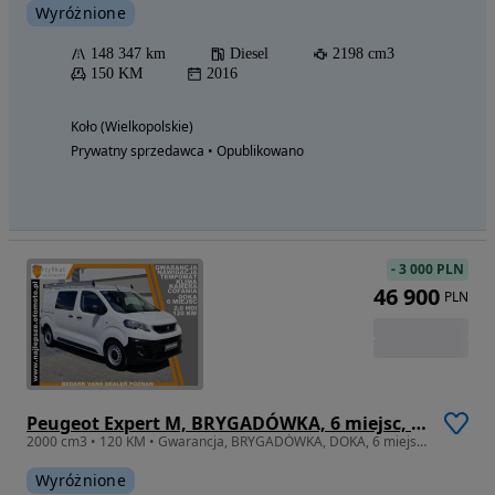
Wyróżnione
148 347 km
Diesel
2198 cm3
150 KM
2016
Koło (Wielkopolskie)
Prywatny sprzedawca • Opublikowano
-
3 000 PLN
46 900
PLN
Peugeot Expert M, BRYGADÓWKA, 6 miejsc, DOKA, kamera cofania, nawigacja, tempomat, klima
2000 cm3 • 120 KM • Gwarancja, BRYGADÓWKA, DOKA, 6 miejsc, kamera cofania, klima, tempomat
Wyróżnione