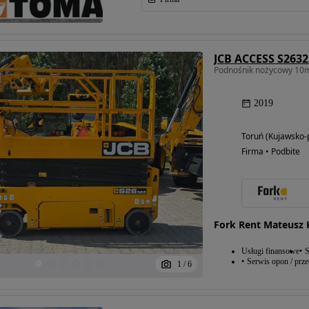
JCB ACCESS S2632
2019
Toruń (Kujawsko-
Firma • Podbite
Fork Rent Mateusz 
Usługi finansowe
S
Serwis opon / prz
1
/
6