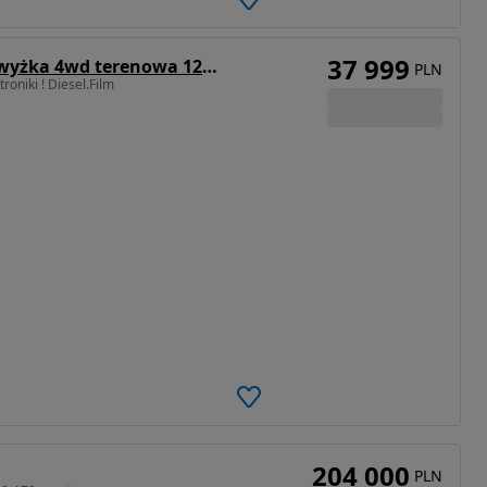
37 999
JCB Pegasus AT 46 ALL Terrain 4x4 zwyżka 4wd terenowa 12m podnośnik koszowy platforma robocza Video Cherry picker boom lift Access platform
PLN
oniki ! Diesel.Film
204 000
PLN