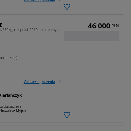
46 000
E
PLN
Podnośnik nożycowy 10m/250kg, rok prod. 2019, minimalny przebieg 42mth
pomorskie)
Zobacz ogłoszenia
Kierlańczyk
zybka naprawa
echowalnia
Myjnia