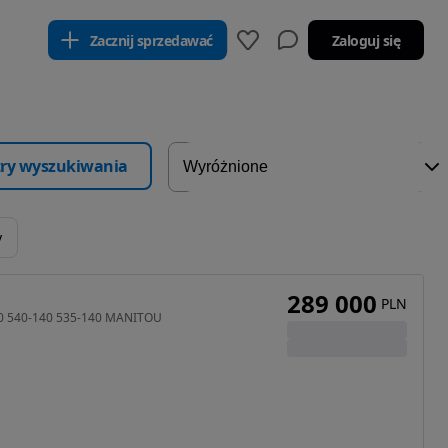
Zacznij sprzedawać
Zaloguj się
ltry wyszukiwania
y
289 000
PLN
80 540-140 535-140 MANITOU