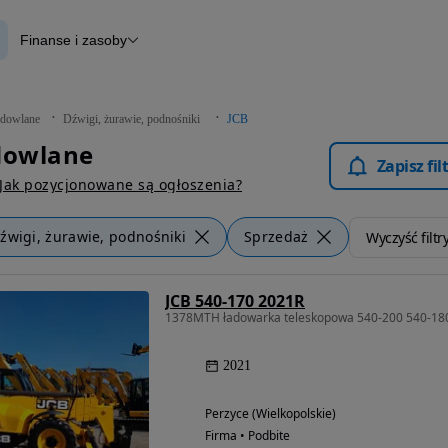
Finanse i zasoby
lane
Finansowanie
Otomoto News
dowlane
Dźwigi, żurawie, podnośniki
JCB
dowlane
Zapisz fi
Jak pozycjonowane są ogłoszenia?
źwigi, żurawie, podnośniki
Sprzedaż
Wyczyść filtr
JCB 540-170 2021R
1378MTH ładowarka teleskopowa 540-200 540-1
2021
Perzyce (Wielkopolskie)
Firma • Podbite