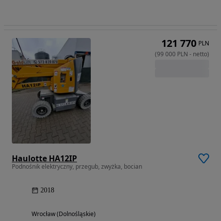
121 770
PLN
(
99 000
PLN
-
netto
)
Haulotte HA12IP
Podnośnik elektryczny, przegub, zwyżka, bocian
2018
Wrocław (Dolnośląskie)