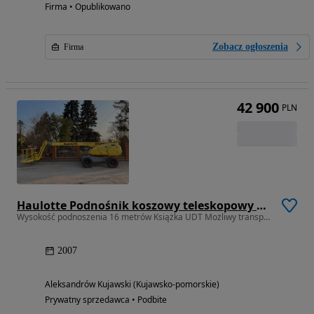
Firma • Opublikowano
Zobacz ogłoszenia
Firma
42 900
PLN
Haulotte Podnośnik koszowy teleskopowy zwyżka Haulotte H16TPX Rok 2007 Gotowa do pracy W pełni sprawna
Wysokość podnoszenia 16 metrów Książka UDT Możliwy transport
2007
Aleksandrów Kujawski (Kujawsko-pomorskie)
Prywatny sprzedawca • Podbite