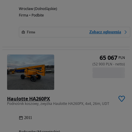
Wrocław (Dolnośląskie)
Firma • Podbite
Zobacz ogłoszenia
Firma
65 067
PLN
(
52 900
PLN
-
netto
)
Haulotte HA260PX
Podnośnik koszowy, zwyżka Haulotte HA260PX, 4x4, 26m, UDT
2011
Radzanów (Mazowieckie)