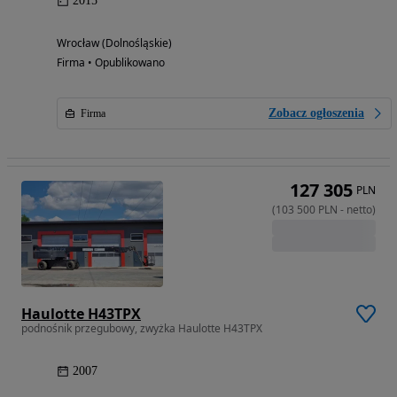
2015
Wrocław (Dolnośląskie)
Firma • Opublikowano
Zobacz ogłoszenia
Firma
127 305
PLN
(
103 500
PLN
-
netto
)
Haulotte H43TPX
podnośnik przegubowy, zwyżka Haulotte H43TPX
2007