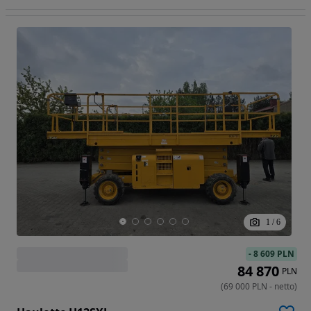
1
/
6
-
8 609 PLN
84 870
PLN
(
69 000
PLN
-
netto
)