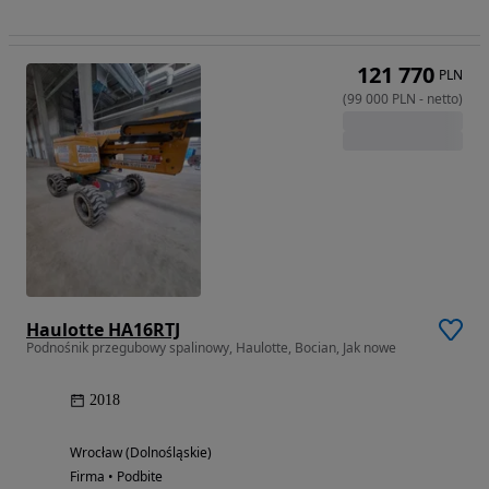
121 770
PLN
(
99 000
PLN
-
netto
)
Haulotte HA16RTJ
Podnośnik przegubowy spalinowy, Haulotte, Bocian, Jak nowe
2018
Wrocław (Dolnośląskie)
Firma • Podbite