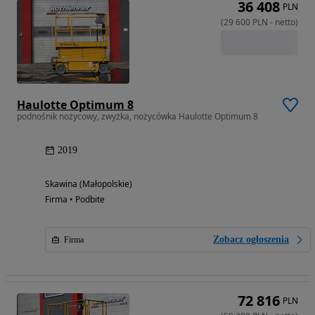
36 408
PLN
(
29 600
PLN
-
netto
)
Haulotte Optimum 8
podnośnik nożycowy, zwyżka, nożycówka Haulotte Optimum 8
2019
Skawina (Małopolskie)
Firma • Podbite
Zobacz ogłoszenia
Firma
72 816
PLN