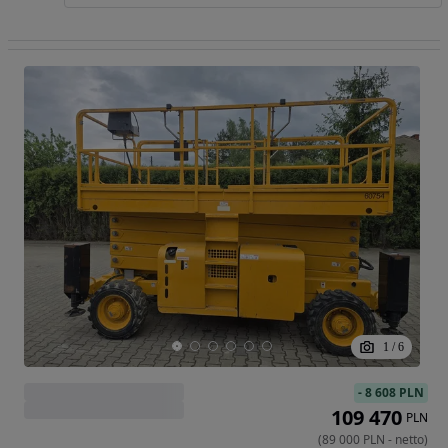
1
/
6
-
8 608 PLN
109 470
PLN
(
89 000
PLN
-
netto
)