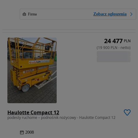
Zobacz ogłoszenia
Firma
24 477
PLN
(
19 900
PLN
-
netto
)
Haulotte Compact 12
podesty ruchome – podnośnik nożycowy - Haulotte Compact 12
2008