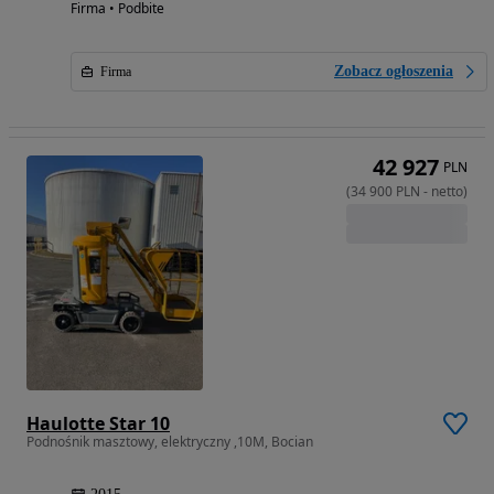
Firma • Podbite
Zobacz ogłoszenia
Firma
42 927
PLN
(
34 900
PLN
-
netto
)
Haulotte Star 10
Podnośnik masztowy, elektryczny ,10M, Bocian