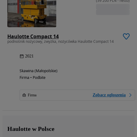
(
59 200
PLN
-
netto
)
Haulotte Compact 14
podnośnik nożycowy, zwyżka, nożycówka Haulotte Compact 14
2021
Skawina (Małopolskie)
Firma • Podbite
Zobacz ogłoszenia
Firma
Haulotte w Polsce