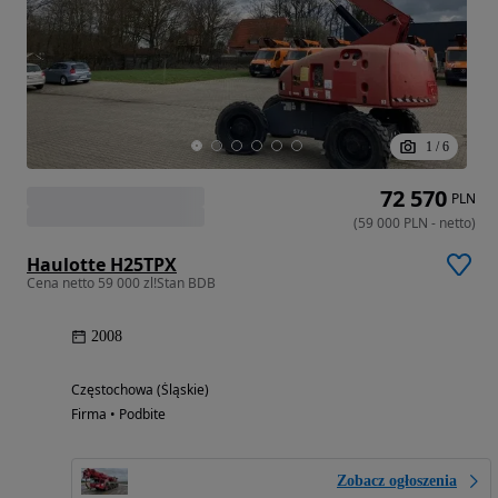
1
/
6
72 570
PLN
(
59 000
PLN
-
netto
)
Haulotte H25TPX
Cena netto 59 000 zl!Stan BDB
2008
Częstochowa (Śląskie)
Firma • Podbite
Zobacz ogłoszenia