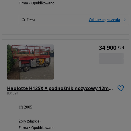
Firma • Opublikowano
Zobacz ogłoszenia
Firma
34 900
PLN
Haulotte H12SX * podnośnik nożycowy 12m * podest ruchomy *
ID: 391
2005
Żory (Śląskie)
Firma • Opublikowano