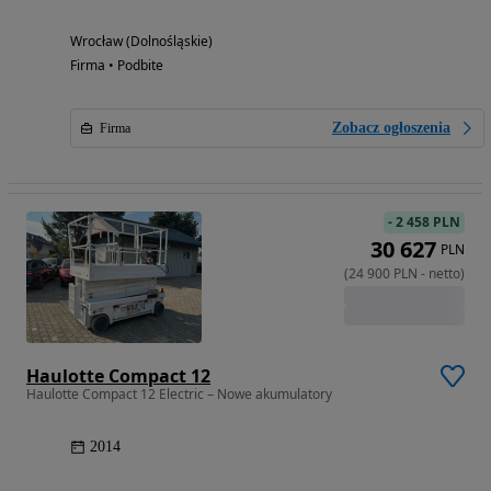
Wrocław (Dolnośląskie)
Firma • Podbite
Zobacz ogłoszenia
Firma
-
2 458 PLN
30 627
PLN
(
24 900
PLN
-
netto
)
Haulotte Compact 12
Haulotte Compact 12 Electric – Nowe akumulatory
2014