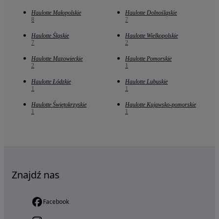
Haulotte Małopolskie
Haulotte Dolnośląskie
8
7
Haulotte Śląskie
Haulotte Wielkopolskie
7
2
Haulotte Mazowieckie
Haulotte Pomorskie
2
1
Haulotte Łódzkie
Haulotte Lubuskie
1
1
Haulotte Świętokrzyskie
Haulotte Kujawsko-pomorskie
1
1
Znajdź nas
Facebook