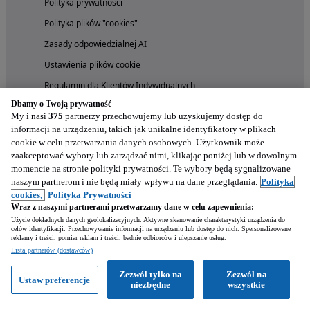
Polityka prywatności
Polityka plików "cookies"
Zasady odpowiedzialnej AI
Ustawienia plików cookie
Regulamin dla Klientów Indywidualnych
Dbamy o Twoją prywatność
Regulamin dla Klientów Biznesowych
My i nasi
375
partnerzy przechowujemy lub uzyskujemy dostęp do
Usługi i narzędzia
informacji na urządzeniu, takich jak unikalne identyfikatory w plikach
cookie w celu przetwarzania danych osobowych. Użytkownik może
zaakceptować wybory lub zarządzać nimi, klikając poniżej lub w dowolnym
Umowa kupna sprzedaży
momencie na stronie polityki prywatności. Te wybory będą sygnalizowane
naszym partnerom i nie będą miały wpływu na dane przeglądania.
Polityka
Ile jest wart Twój samochód?
cookies,
Polityka Prywatności
Finansowanie
Wraz z naszymi partnerami przetwarzamy dane w celu zapewnienia:
Użycie dokładnych danych geolokalizacyjnych. Aktywne skanowanie charakterystyki urządzenia do
celów identyfikacji. Przechowywanie informacji na urządzeniu lub dostęp do nich. Spersonalizowane
Partnerzy
reklamy i treści, pomiar reklam i treści, badnie odbiorców i ulepszanie usług.
Lista partnerów (dostawców)
OLX.pl
Zezwól tylko na
Zezwól na
Ustaw preferencje
niezbędne
wszystkie
Otodom.pl