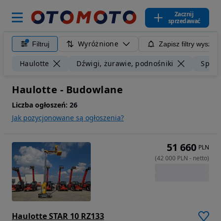
Zacznij
sprzedawać
Wyróżnione
Filtruj
Zapisz filtry wyszuk
Haulotte
Dźwigi, żurawie, podnośniki
Sprze
Haulotte - Budowlane
Liczba ogłoszeń:
26
Jak pozycjonowane są ogłoszenia?
51 660
PLN
(
42 000
PLN
-
netto
)
Haulotte STAR 10 RZ133