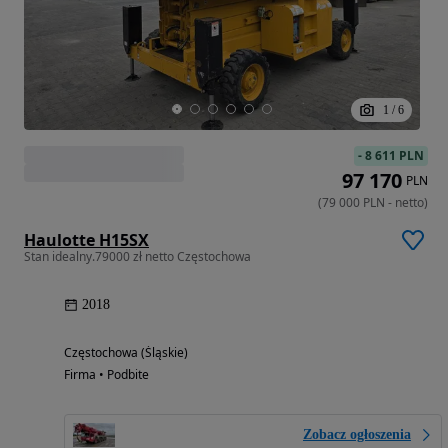
1
/
6
-
8 611 PLN
97 170
PLN
(
79 000
PLN
-
netto
)
Haulotte H15SX
Stan idealny.79000 zł netto Częstochowa
2018
Częstochowa (Śląskie)
Firma • Podbite
Zobacz ogłoszenia