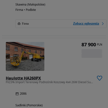
Skawina (Małopolskie)
Firma • Podbite
Zobacz ogłoszenia
Firma
87 900
PLN
Haulotte HA260PX
FV23% Import Terenowy Podnośnik Koszowy 4x4 26M Diesel Super Stan
2006
Sadlinki (Pomorskie)