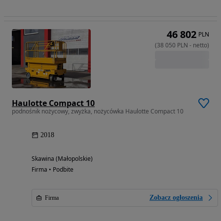
46 802
PLN
(
38 050
PLN
-
netto
)
Haulotte Compact 10
podnośnik nożycowy, zwyżka, nożycówka Haulotte Compact 10
2018
Skawina (Małopolskie)
Firma • Podbite
Zobacz ogłoszenia
Firma