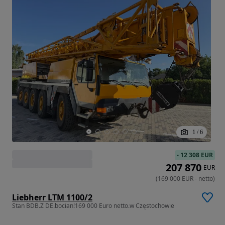
1
/
6
-
12 308 EUR
207 870
EUR
(
169 000
EUR
-
netto
)
Liebherr LTM 1100/2
Stan BDB.Z DE.bocian!169 000 Euro netto.w Częstochowie