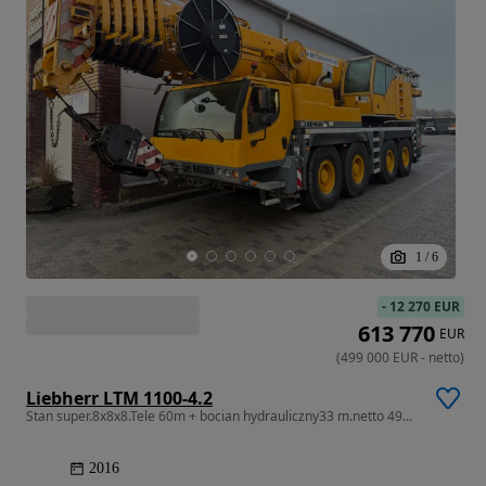
1
/
6
-
12 270 EUR
613 770
EUR
(
499 000
EUR
-
netto
)
Liebherr LTM 1100-4.2
Stan super.8x8x8.Tele 60m + bocian hydrauliczny33 m.netto 499 000 euro
2016