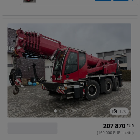
1
/
6
207 870
EUR
(
169 000
EUR
-
netto
)