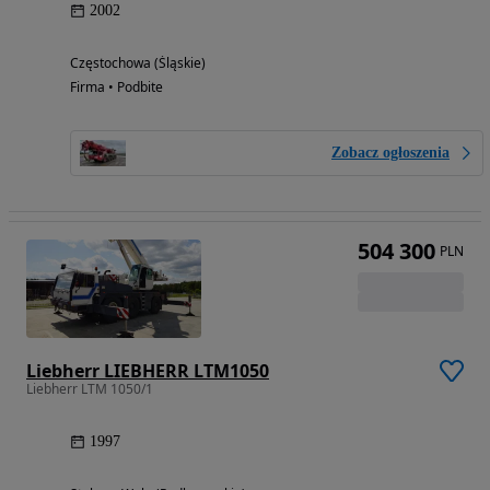
2002
Częstochowa (Śląskie)
Firma • Podbite
Zobacz ogłoszenia
504 300
PLN
Liebherr LIEBHERR LTM1050
Liebherr LTM 1050/1
1997