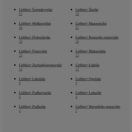
Liebherr Świętokrzyskie
Liebherr Śląskie
91
50
Liebherr Wielkopolskie
Liebherr Mazowieckie
46
41
Liebherr Dolnośląskie
Liebherr Kujawsko-pomorskie
34
26
Liebherr Pomorskie
Liebherr Małopolskie
25
15
Liebherr Zachodniopomorskie
Liebherr Łódzkie
14
12
Liebherr Lubelskie
Liebherr Opolskie
9
9
Liebherr Podkarpackie
Liebherr Lubuskie
8
4
Liebherr Podlaskie
Liebherr Warmińsko-mazurskie
4
2