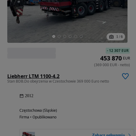
1
/
6
-
12 307 EUR
453 870
EUR
(
369 000
EUR
-
netto
)
Liebherr LTM 1100-4.2
Stan BDB.Do obejrzenia w Czestochowie 369 000 Euro netto
2012
Częstochowa (Śląskie)
Firma • Opublikowano
Zobacz ogłoszenia