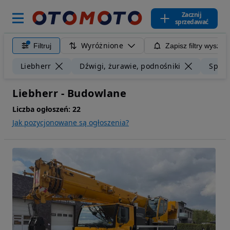
Zacznij
sprzedawać
Wyróżnione
Filtruj
Zapisz filtry wyszuk
Liebherr
Dźwigi, żurawie, podnośniki
Sprze
Liebherr - Budowlane
Liczba ogłoszeń:
22
Jak pozycjonowane są ogłoszenia?