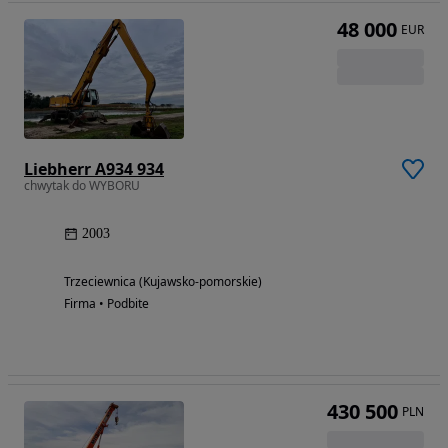
48 000
EUR
Liebherr A934 934
chwytak do WYBORU
2003
Trzeciewnica (Kujawsko-pomorskie)
Firma • Podbite
430 500
PLN