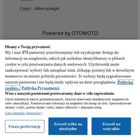
Części - dobre praktyki
Powered by OTOMOTO
Dbamy o Twoją prywatność
My i nasi
375
partnerzy przechowujemy lub uzyskujemy dostęp do
informacji na urządzeniu, takich jak unikalne identyfikatory w plikach
cookie w celu przetwarzania danych osobowych. Użytkownik może
zaakceptować wybory lub zarządzać nimi, klikając poniżej lub w dowolnym
momencie na stronie polityki prywatności. Te wybory będą sygnalizowane
naszym partnerom i nie będą miały wpływu na dane przeglądania.
Polityka
cookies,
Polityka Prywatności
Wraz z naszymi partnerami przetwarzamy dane w celu zapewnienia:
Nasze aplikacje w twoim telefonie
Użycie dokładnych danych geolokalizacyjnych. Aktywne skanowanie charakterystyki urządzenia do
celów identyfikacji. Przechowywanie informacji na urządzeniu lub dostęp do nich. Spersonalizowane
reklamy i treści, pomiar reklam i treści, badnie odbiorców i ulepszanie usług.
Lista partnerów (dostawców)
Zezwól tylko na
Zezwól na
Ustaw preferencje
niezbędne
wszystkie