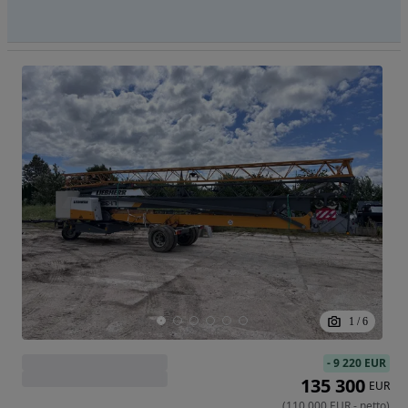
1
/
6
-
9 220 EUR
135 300
EUR
(
110 000
EUR
-
netto
)