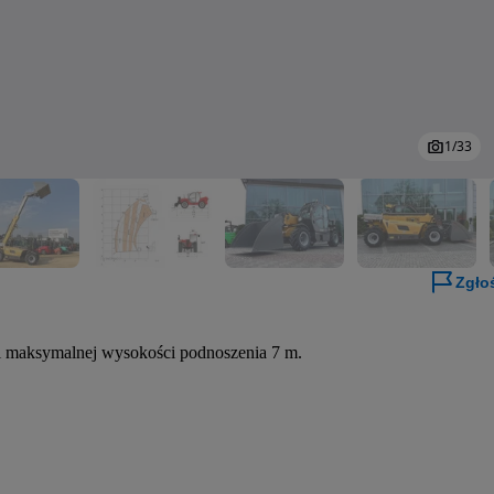
1
/
33
Zgło
i maksymalnej wysokości podnoszenia 7 m.