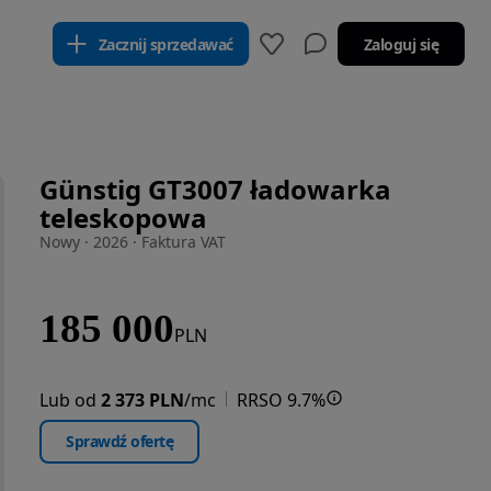
Zacznij sprzedawać
Zaloguj się
Günstig GT3007 ładowarka
teleskopowa
Nowy · 2026 · Faktura VAT
185 000
PLN
Lub od
2 373 PLN
/mc
RRSO 9.7%
Sprawdź ofertę