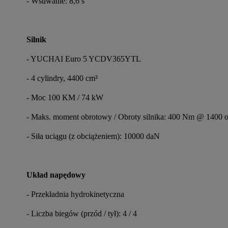
- Wsuwanie: 8,6 s
Silnik
- YUCHAI Euro 5 YCDV365YTL
- 4 cylindry, 4400 cm³
- Moc 100 KM / 74 kW
- Maks. moment obrotowy / Obroty silnika: 400 Nm @ 1400 o
- Siła uciągu (z obciążeniem): 10000 daN
Układ napędowy
- Przekładnia hydrokinetyczna
- Liczba biegów (przód / tył): 4 / 4