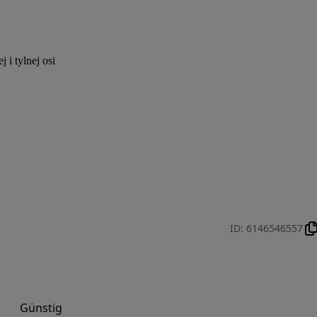
i tylnej osi
ID
:
6146546557
Günstig