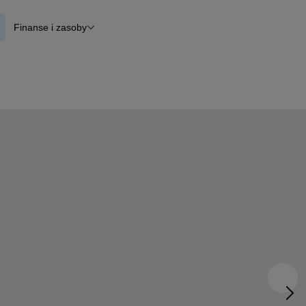
Finanse i zasoby
lane
Finansowanie
Otomoto News