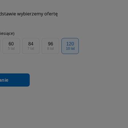
podstawie wybierzemy ofertę
iesiące)
60
84
96
120
5 lat
7 lat
8 lat
10 lat
anie