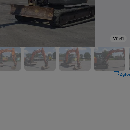
1
/
41
Zgło