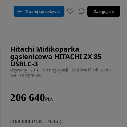
Zacznij sprzedawać
Zaloguj się
Hitachi Midikoparka
gąsienicowa HITACHI ZX 85
USBLC-3
Używany · 2010 · Do negocjacji · Możliwość odliczenia
VAT · Faktura VAT
206 640
PLN
(
168 000
PLN
-
Netto
)