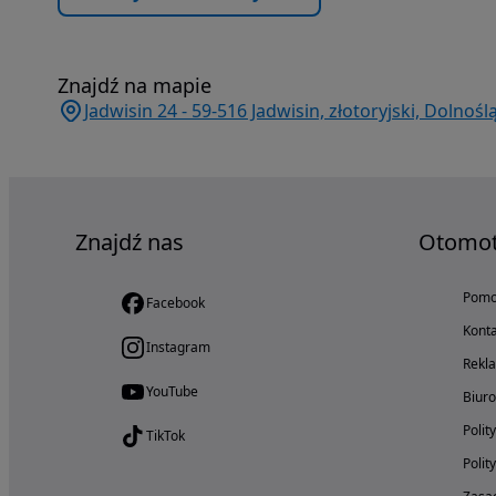
Znajdź na mapie
Jadwisin 24 - 59-516 Jadwisin, złotoryjski, Dolnośl
Znajdź nas
Otomo
Pom
Facebook
Konta
Instagram
Rekl
YouTube
Biur
Polit
TikTok
Polit