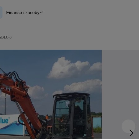
Finanse i zasoby
lane
Finansowanie
Otomoto News
USBLC-3