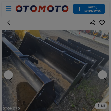
Zacznij
sprzedawać
1
/
5