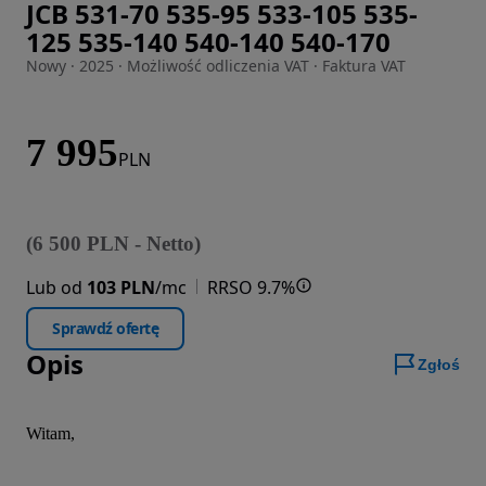
JCB 531-70 535-95 533-105 535-
Zdjęcie 1 z 5
125 535-140 540-140 540-170
Nowy · 2025 · Możliwość odliczenia VAT · Faktura VAT
7 995
PLN
(
6 500
PLN
-
Netto
)
Lub od
103 PLN
/mc
RRSO 9.7%
Sprawdź ofertę
Opis
Zgłoś
Witam,