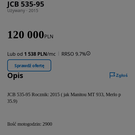
JCB 535-95
Zdjęcie 1 z 12
Używany · 2015
120 000
PLN
Lub od
1 538 PLN
/mc
RRSO 9.7%
Sprawdź ofertę
Opis
Zgłoś
JCB 535-95 Rocznik: 2015 ( jak Manitou MT 933, Merlo p 
35.9)
Ilość motogodzin: 2900