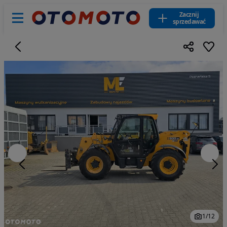
Zacznij
sprzedawać
1
/
12