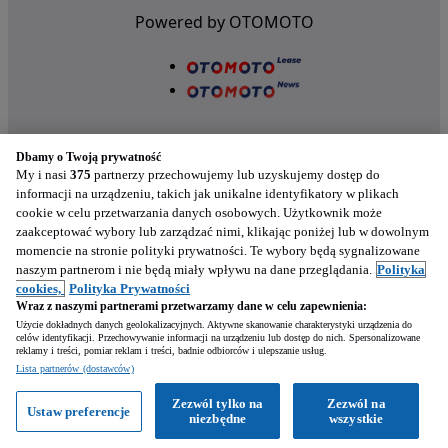
Powered by OTOMOTO
Dbamy o Twoją prywatność
My i nasi
375
partnerzy przechowujemy lub uzyskujemy dostęp do
informacji na urządzeniu, takich jak unikalne identyfikatory w plikach
cookie w celu przetwarzania danych osobowych. Użytkownik może
Nasze aplikacje w twoim telefonie
zaakceptować wybory lub zarządzać nimi, klikając poniżej lub w dowolnym
momencie na stronie polityki prywatności. Te wybory będą sygnalizowane
naszym partnerom i nie będą miały wpływu na dane przeglądania.
Polityka
cookies,
Polityka Prywatności
Wraz z naszymi partnerami przetwarzamy dane w celu zapewnienia:
Użycie dokładnych danych geolokalizacyjnych. Aktywne skanowanie charakterystyki urządzenia do
celów identyfikacji. Przechowywanie informacji na urządzeniu lub dostęp do nich. Spersonalizowane
reklamy i treści, pomiar reklam i treści, badnie odbiorców i ulepszanie usług.
Napisz
Lista partnerów (dostawców)
Zezwól tylko na
Zezwól na
Ustaw preferencje
Zadzwoń
WhatsApp
niezbędne
wszystkie