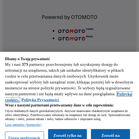
Powered by OTOMOTO
Dbamy o Twoją prywatność
My i nasi
375
partnerzy przechowujemy lub uzyskujemy dostęp do
informacji na urządzeniu, takich jak unikalne identyfikatory w plikach
cookie w celu przetwarzania danych osobowych. Użytkownik może
Nasze aplikacje w twoim telefonie
zaakceptować wybory lub zarządzać nimi, klikając poniżej lub w dowolnym
momencie na stronie polityki prywatności. Te wybory będą sygnalizowane
naszym partnerom i nie będą miały wpływu na dane przeglądania.
Polityka
cookies,
Polityka Prywatności
Wraz z naszymi partnerami przetwarzamy dane w celu zapewnienia:
Użycie dokładnych danych geolokalizacyjnych. Aktywne skanowanie charakterystyki urządzenia do
celów identyfikacji. Przechowywanie informacji na urządzeniu lub dostęp do nich. Spersonalizowane
reklamy i treści, pomiar reklam i treści, badnie odbiorców i ulepszanie usług.
Napisz
Lista partnerów (dostawców)
Zezwól tylko na
Zezwól na
Ustaw preferencje