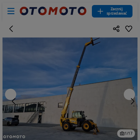
Zacznij
sprzedawać
1
/
17