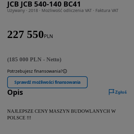
JCB JCB 540-140 BC41
Zdjęcie 1 z 17
Używany · 2018 · Możliwość odliczenia VAT · Faktura VAT
227 550
PLN
(
185 000
PLN
-
Netto
)
Potrzebujesz finansowania?
Sprawdź możliwości finansowania
Opis
Zgłoś
NAJLEPSZE CENY MASZYN BUDOWLANYCH W 
POLSCE !!!