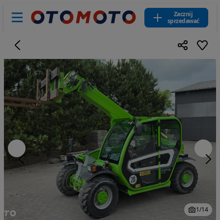
Zacznij
sprzedawać
1
/
14