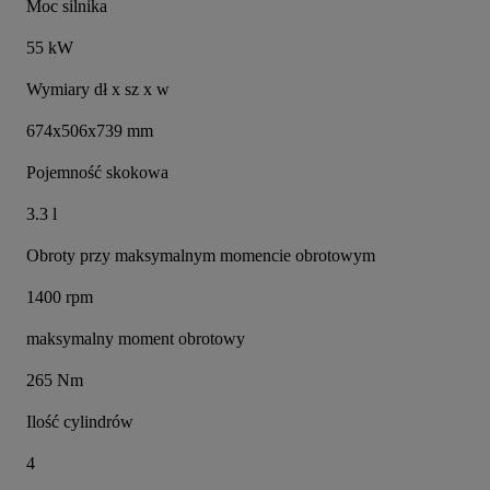
Moc silnika
55 kW
Wymiary dł x sz x w
674x506x739 mm
Pojemność skokowa
3.3 l
Obroty przy maksymalnym momencie obrotowym
1400 rpm
maksymalny moment obrotowy
265 Nm
Ilość cylindrów
4