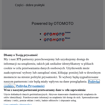
Części - dobre praktyki
Powered by OTOMOTO
Dbamy o Twoją prywatność
My i nasi
375
partnerzy przechowujemy lub uzyskujemy dostęp do
informacji na urządzeniu, takich jak unikalne identyfikatory w plikach
cookie w celu przetwarzania danych osobowych. Użytkownik może
Nasze aplikacje w twoim telefonie
zaakceptować wybory lub zarządzać nimi, klikając poniżej lub w dowolnym
momencie na stronie polityki prywatności. Te wybory będą sygnalizowane
naszym partnerom i nie będą miały wpływu na dane przeglądania.
Polityka
cookies,
Polityka Prywatności
Wraz z naszymi partnerami przetwarzamy dane w celu zapewnienia:
Użycie dokładnych danych geolokalizacyjnych. Aktywne skanowanie charakterystyki urządzenia do
celów identyfikacji. Przechowywanie informacji na urządzeniu lub dostęp do nich. Spersonalizowane
reklamy i treści, pomiar reklam i treści, badnie odbiorców i ulepszanie usług.
Napisz
Lista partnerów (dostawców)