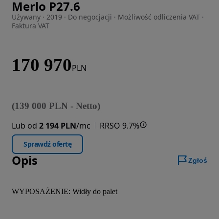
Merlo P27.6
Zdjęcie 1 z 14
Używany · 2019 · Do negocjacji · Możliwość odliczenia VAT ·
Faktura VAT
170 970
PLN
(
139 000
PLN
-
Netto
)
Lub od
2 194 PLN
/mc
RRSO 9.7%
Sprawdź ofertę
Opis
Zgłoś
WYPOSAŻENIE: Widły do palet