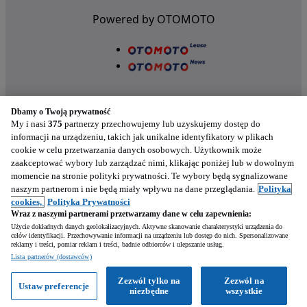
Powered by OTOMOTO
Dbamy o Twoją prywatność
My i nasi
375
partnerzy przechowujemy lub uzyskujemy dostęp do
informacji na urządzeniu, takich jak unikalne identyfikatory w plikach
cookie w celu przetwarzania danych osobowych. Użytkownik może
Nasze aplikacje w twoim telefonie
zaakceptować wybory lub zarządzać nimi, klikając poniżej lub w dowolnym
momencie na stronie polityki prywatności. Te wybory będą sygnalizowane
naszym partnerom i nie będą miały wpływu na dane przeglądania.
Polityka
cookies,
Polityka Prywatności
Wraz z naszymi partnerami przetwarzamy dane w celu zapewnienia:
Użycie dokładnych danych geolokalizacyjnych. Aktywne skanowanie charakterystyki urządzenia do
celów identyfikacji. Przechowywanie informacji na urządzeniu lub dostęp do nich. Spersonalizowane
reklamy i treści, pomiar reklam i treści, badnie odbiorców i ulepszanie usług.
Napisz
Lista partnerów (dostawców)
Zezwól tylko na
Zezwól na
Ustaw preferencje
Zadzwoń
WhatsApp
niezbędne
wszystkie