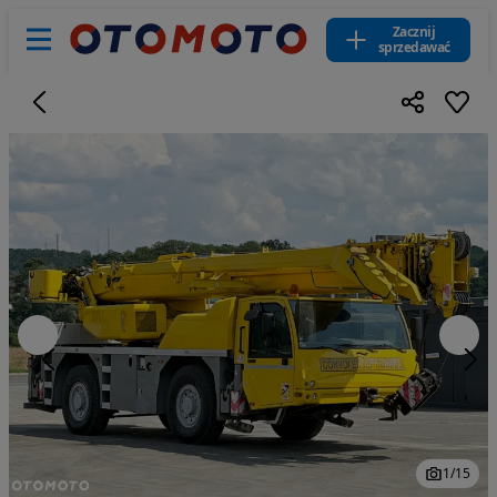
Zacznij
sprzedawać
1
/
15