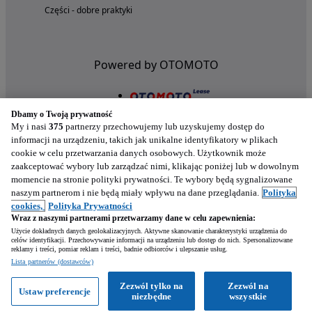
Części - dobre praktyki
Powered by OTOMOTO
Dbamy o Twoją prywatność
My i nasi
375
partnerzy przechowujemy lub uzyskujemy dostęp do
informacji na urządzeniu, takich jak unikalne identyfikatory w plikach
cookie w celu przetwarzania danych osobowych. Użytkownik może
zaakceptować wybory lub zarządzać nimi, klikając poniżej lub w dowolnym
momencie na stronie polityki prywatności. Te wybory będą sygnalizowane
naszym partnerom i nie będą miały wpływu na dane przeglądania.
Polityka
Nasze aplikacje w twoim telefonie
cookies,
Polityka Prywatności
Wraz z naszymi partnerami przetwarzamy dane w celu zapewnienia:
Użycie dokładnych danych geolokalizacyjnych. Aktywne skanowanie charakterystyki urządzenia do
celów identyfikacji. Przechowywanie informacji na urządzeniu lub dostęp do nich. Spersonalizowane
reklamy i treści, pomiar reklam i treści, badnie odbiorców i ulepszanie usług.
Lista partnerów (dostawców)
Zezwól tylko na
Zezwól na
Ustaw preferencje
niezbędne
wszystkie