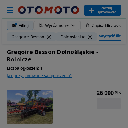
Zacznij
sprzedawać
Wyróżnione
Filtruj
Zapisz filtry wyszuk
Wyczyść filtry
Gregoire Besson
Dolnośląskie
Gregoire Besson Dolnośląskie -
Rolnicze
Liczba ogłoszeń:
1
Jak pozycjonowane są ogłoszenia?
26 000
PLN