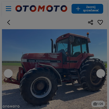
Zacznij
sprzedawać
1
/
26