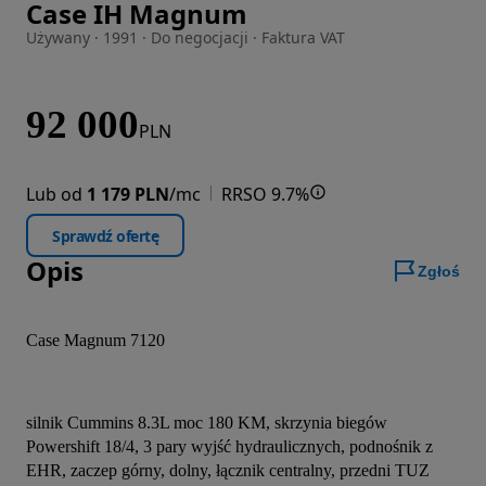
Case IH Magnum
Zdjęcie 1 z 26
Używany · 1991 · Do negocjacji · Faktura VAT
92 000
PLN
Lub od
1 179 PLN
/mc
RRSO 9.7%
Sprawdź ofertę
Opis
Zgłoś
Case Magnum 7120
silnik Cummins 8.3L moc 180 KM, skrzynia biegów 
Powershift 18/4, 3 pary wyjść hydraulicznych, podnośnik z 
EHR, zaczep górny, dolny, łącznik centralny, przedni TUZ 