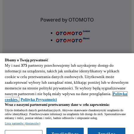
Powered by OTOMOTO
Dbamy o Twoją prywatność
My i nasi
375
partnerzy przechowujemy lub uzyskujemy dostęp do
informacji na urządzeniu, takich jak unikalne identyfikatory w plikach
cookie w celu przetwarzania danych osobowych. Użytkownik może
Nasze aplikacje w twoim telefonie
zaakceptować wybory lub zarządzać nimi, klikając poniżej lub w dowolnym
momencie na stronie polityki prywatności. Te wybory będą sygnalizowane
naszym partnerom i nie będą miały wpływu na dane przeglądania.
Polityka
cookies,
Polityka Prywatności
Wraz z naszymi partnerami przetwarzamy dane w celu zapewnienia:
Użycie dokładnych danych geolokalizacyjnych. Aktywne skanowanie charakterystyki urządzenia do
celów identyfikacji. Przechowywanie informacji na urządzeniu lub dostęp do nich. Spersonalizowane
reklamy i treści, pomiar reklam i treści, badnie odbiorców i ulepszanie usług.
Napisz
Lista partnerów (dostawców)
Zezwól tylko na
Zezwól na