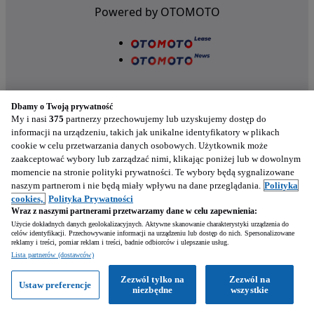
Powered by OTOMOTO
Dbamy o Twoją prywatność
My i nasi
375
partnerzy przechowujemy lub uzyskujemy dostęp do
informacji na urządzeniu, takich jak unikalne identyfikatory w plikach
cookie w celu przetwarzania danych osobowych. Użytkownik może
Nasze aplikacje w twoim telefonie
zaakceptować wybory lub zarządzać nimi, klikając poniżej lub w dowolnym
momencie na stronie polityki prywatności. Te wybory będą sygnalizowane
naszym partnerom i nie będą miały wpływu na dane przeglądania.
Polityka
cookies,
Polityka Prywatności
Wraz z naszymi partnerami przetwarzamy dane w celu zapewnienia:
Użycie dokładnych danych geolokalizacyjnych. Aktywne skanowanie charakterystyki urządzenia do
celów identyfikacji. Przechowywanie informacji na urządzeniu lub dostęp do nich. Spersonalizowane
reklamy i treści, pomiar reklam i treści, badnie odbiorców i ulepszanie usług.
Napisz
Lista partnerów (dostawców)
Zezwól tylko na
Zezwól na
Ustaw preferencje
Zadzwoń
WhatsApp
niezbędne
wszystkie