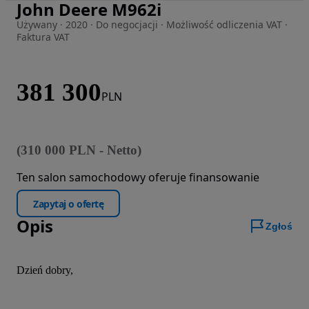
John Deere M962i
Zdjęcie 1 z 21
Używany · 2020 · Do negocjacji · Możliwość odliczenia VAT ·
Faktura VAT
381 300
PLN
(
310 000
PLN
-
Netto
)
Ten salon samochodowy oferuje finansowanie
Zapytaj o ofertę
Opis
Zgłoś
Dzień dobry,