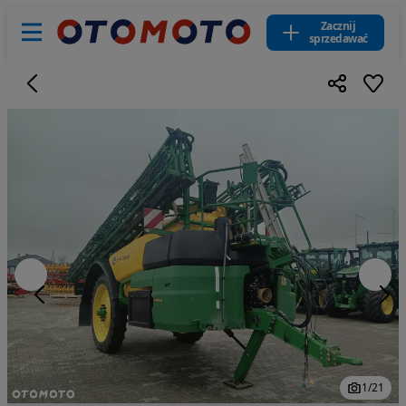
Zacznij
sprzedawać
1
/
21