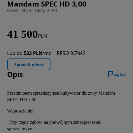
Mandam SPEC HD 3,00
Zdjęcie 1 z 10
Nowy · 2024 · Faktura VAT
41 500
PLN
Lub od
533 PLN
/mc
RRSO 9.7%
Sprawdź ofertę
Opis
Zgłoś
Przedmiotem sprzedaży jest kultywator dłutowy Mandam 
SPEC HD 3,00
Wyposażenie:
-Trzy rzędy zębów na podwójnym zabezpieczeniu 
sprężynowym