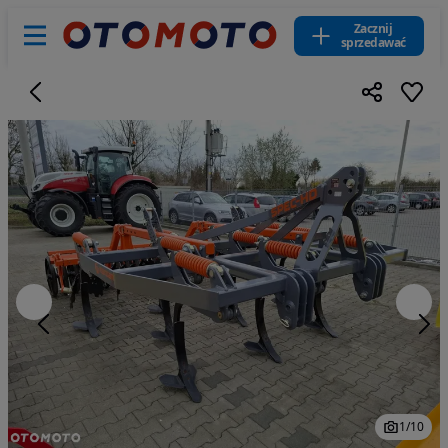
Zacznij
sprzedawać
1
/
10