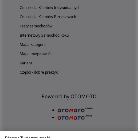
Cennik dla Klientów Indywidualnych
Cennik dla Klientów Biznesowych
Testy samochodów
Internetowy Samochód Roku
Mapa kategorii
Mapa miejscowości
Kariera
Części - dobre praktyki
Powered by OTOMOTO