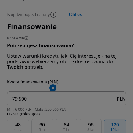
Kup ten pojazd na raty
Oblicz
Finansowanie
REKLAMA
Potrzebujesz finansowania?
Ustaw warunki kredytu jaki Cię interesuje - na tej
podstawie wybierzemy ofertę dostosowaną do
Twoich potrzeb.
Kwota finansowania (PLN)
PLN
Min. 6 000 PLN - Maks. 200 000 PLN
Okres (miesiące)
48
60
84
96
120
4 lata
5 lat
7 lat
8 lat
10 lat