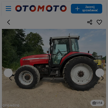
Zacznij
sprzedawać
1
/
14