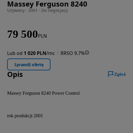
Massey Ferguson 8240
Zdjęcie 1 z 14
Używany · 2001 · Do negocjacji
79 500
PLN
Lub od
1 020 PLN
/mc
RRSO 9.7%
Sprawdź ofertę
Opis
Zgłoś
Massey Ferguson 8240 Power Control
rok produkcji 2001