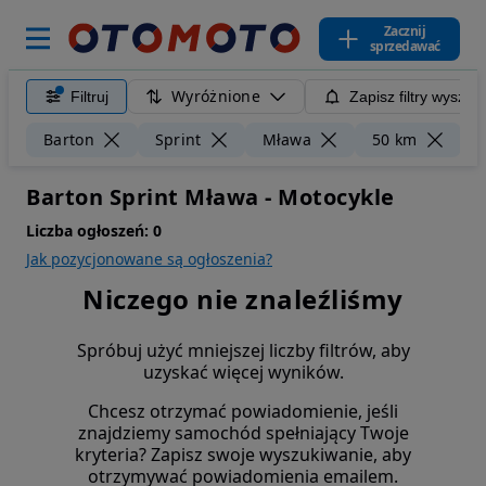
Zacznij
sprzedawać
Wyróżnione
Filtruj
Zapisz filtry wyszuk
Wy
Barton
Sprint
Mława
50 km
Barton Sprint Mława - Motocykle
Liczba ogłoszeń:
0
Jak pozycjonowane są ogłoszenia?
Niczego nie znaleźliśmy
Spróbuj użyć mniejszej liczby filtrów, aby
uzyskać więcej wyników.
Chcesz otrzymać powiadomienie, jeśli
znajdziemy samochód spełniający Twoje
kryteria? Zapisz swoje wyszukiwanie, aby
otrzymywać powiadomienia emailem.