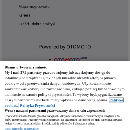
Mapa miejscowości
Kariera
Części - dobre praktyki
Powered by OTOMOTO
Dbamy o Twoją prywatność
My i nasi
375
partnerzy przechowujemy lub uzyskujemy dostęp do
informacji na urządzeniu, takich jak unikalne identyfikatory w plikach
cookie w celu przetwarzania danych osobowych. Użytkownik może
zaakceptować wybory lub zarządzać nimi, klikając poniżej lub w dowolnym
momencie na stronie polityki prywatności. Te wybory będą sygnalizowane
naszym partnerom i nie będą miały wpływu na dane przeglądania.
Polityka
Nasze aplikacje w twoim telefonie
cookies,
Polityka Prywatności
Wraz z naszymi partnerami przetwarzamy dane w celu zapewnienia:
Użycie dokładnych danych geolokalizacyjnych. Aktywne skanowanie charakterystyki urządzenia do
celów identyfikacji. Przechowywanie informacji na urządzeniu lub dostęp do nich. Spersonalizowane
reklamy i treści, pomiar reklam i treści, badnie odbiorców i ulepszanie usług.
Lista partnerów (dostawców)