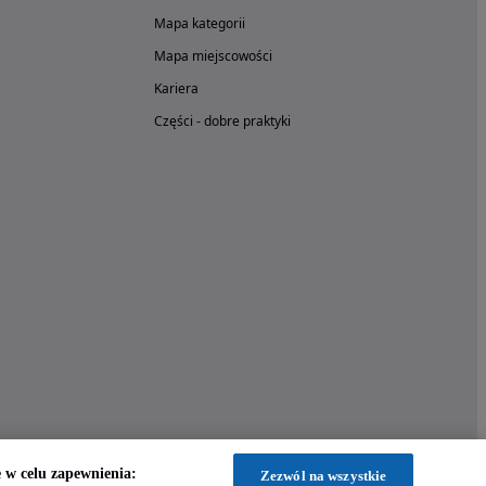
Mapa kategorii
Mapa miejscowości
Kariera
Części - dobre praktyki
w celu zapewnienia:
Zezwól na wszystkie