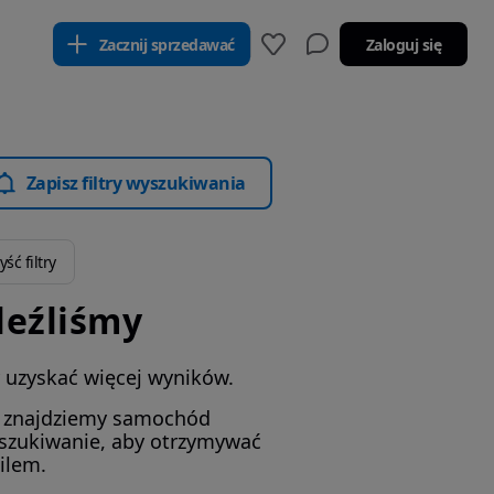
Zacznij sprzedawać
Zaloguj się
Zapisz filtry wyszukiwania
ść filtry
leźliśmy
by uzyskać więcej wyników.
i znajdziemy samochód
yszukiwanie, aby otrzymywać
ilem.