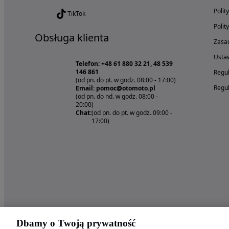
Polit
TikTok
Polit
Obsługa klienta
Zasad
Ustaw
Telefon: +48 61 880 32 21, 48 539
146 861
Regul
(od pn. do pt. w godz. 08:00 - 17:00)
Regul
Email: pomoc@otomoto.pl
(od pn. do nd. w godz. 08:00 -
20:00)
Chat:
(od pn. do pt. w godz. 09:00 -
17:00)
Dbamy o Twoją prywatność