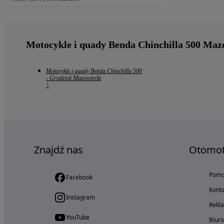
Motocykle i quady Benda Chinchilla 500 Maz
Motocykle i quady Benda Chinchilla 500
- Grodzisk Mazowiecki
1
Znajdź nas
Otomo
Pom
Facebook
Konta
Instagram
Rekl
YouTube
Biur