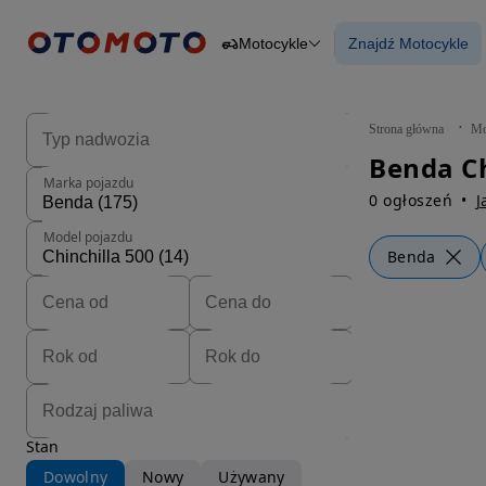
Motocykle
Znajdź Motocykle
Osobowe
Ciężarowe
Znajdź Motocy
Budowlane
Dostawcze
Motocykle
Strona główna
Mo
Przyczepy
Rolnicze
Marka pojazdu
Części
0 ogłoszeń
J
Model pojazdu
Benda
Stan
Dowolny
Nowy
Używany