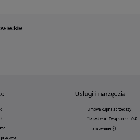
owieckie
to
Usługi i narzędzia
oc
Umowa kupna sprzedaży
kt
Ile jest wart Twój samochód?
ama
Finansowanie
o prasowe