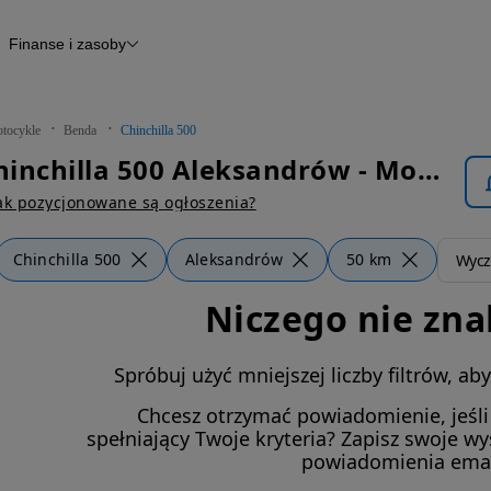
Finanse i zasoby
kle
Finansowanie
Raport historii pojazdu
Otomoto News
tocykle
Benda
Chinchilla 500
Benda Chinchilla 500 Aleksandrów - Motocykle
ak pozycjonowane są ogłoszenia?
Chinchilla 500
Aleksandrów
50 km
Wyczy
Niczego nie zna
Spróbuj użyć mniejszej liczby filtrów, a
Chcesz otrzymać powiadomienie, jeśl
spełniający Twoje kryteria? Zapisz swoje w
powiadomienia ema