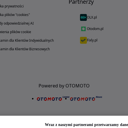
Partnerzy
yka prywatności
yka plików "cookies"
OLX.pl
y odpowiedzialnej AI
Otodom.pl
ienia plików cookie
Fixly.pl
amin dla Klientów Indywidualnych
amin dla Klientów Biznesowych
Powered by OTOMOTO
Wraz z naszymi partnerami przetwarzamy dane 