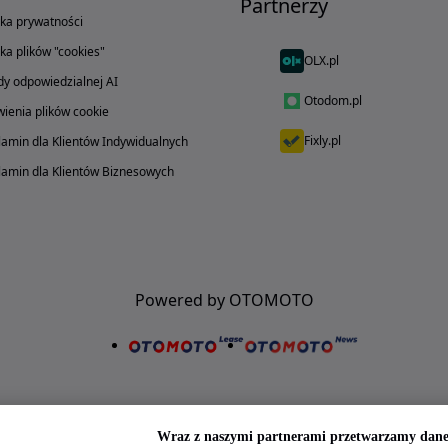
Partnerzy
yka prywatności
yka plików "cookies"
OLX.pl
y odpowiedzialnej AI
Otodom.pl
ienia plików cookie
Fixly.pl
amin dla Klientów Indywidualnych
amin dla Klientów Biznesowych
Powered by OTOMOTO
Wraz z naszymi partnerami przetwarzamy dane 