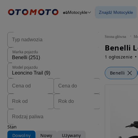
Motocykle
Znajdź Motocykle
Osobowe
Ciężarowe
Znajdź Motocy
Budowlane
Dostawcze
Motocykle
Strona główna
Mo
Przyczepy
Rolnicze
Marka pojazdu
Części
1 ogłoszenie
Model pojazdu
Benelli
Stan
Dowolny
Nowy
Używany