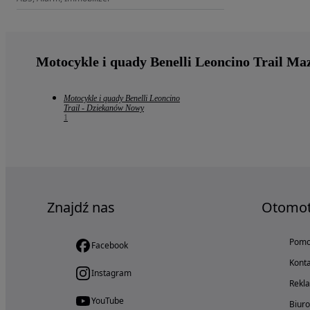
Motocykle i quady Benelli Leoncino Trail Ma
Motocykle i quady Benelli Leoncino
Trail - Dziekanów Nowy
1
Znajdź nas
Otomo
Pom
Facebook
Konta
Instagram
Rekl
YouTube
Biur