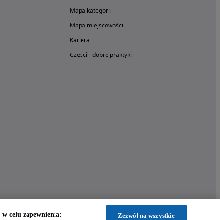
Mapa kategorii
Mapa miejscowości
Kariera
Części - dobre praktyki
w celu zapewnienia:
Zezwól na wszystkie