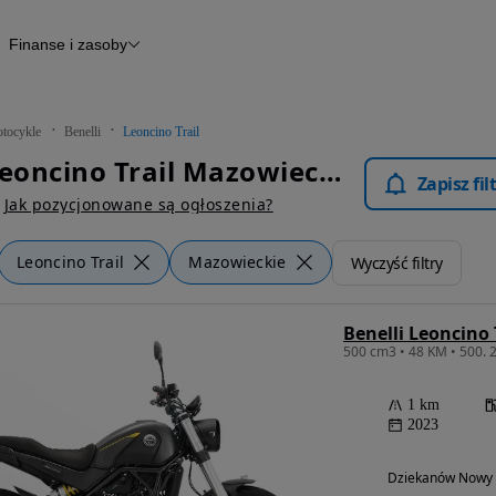
Finanse i zasoby
kle
Finansowanie
Raport historii pojazdu
Otomoto News
tocykle
Benelli
Leoncino Trail
Benelli Leoncino Trail Mazowieckie - Motocykle
Zapisz fi
Jak pozycjonowane są ogłoszenia?
Leoncino Trail
Mazowieckie
Wyczyść filtry
Benelli Leoncino 
1 km
2023
Dziekanów Nowy 