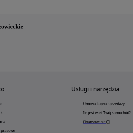
zowieckie
to
Usługi i narzędzia
oc
Umowa kupna sprzedaży
kt
Ile jest wart Twój samochód?
ama
Finansowanie
o prasowe