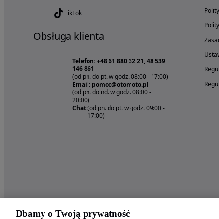
Polit
TikTok
Polit
Obsługa klienta
Zasad
Ustaw
Telefon: +48 61 880 32 21, 48 539
146 861
Regul
(od pn. do pt. w godz. 08:00 - 17:00)
Regul
Email: pomoc@otomoto.pl
(od pn. do nd. w godz. 08:00 -
20:00)
Chat:
(od pn. do pt. w godz. 09:00 -
17:00)
Dbamy o Twoją prywatność