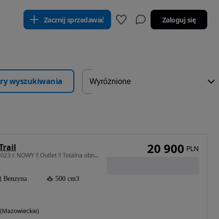
Zacznij sprzedawać
Zaloguj się
ltry wyszukiwania
20 900
Trail
PLN
500 cm3 • 48 KM • 500. 2023 r. NOWY !! Outlet !! Totalna obniżka !!
Benzyna
500 cm3
(Mazowieckie)