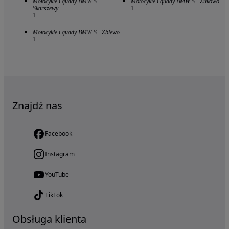
Motocykle i quady BMW S -
Motocykle i quady BMW S - Żukowo
Skarszewy
1
1
Motocykle i quady BMW S - Zblewo
1
Znajdź nas
Facebook
Instagram
YouTube
TikTok
Obsługa klienta