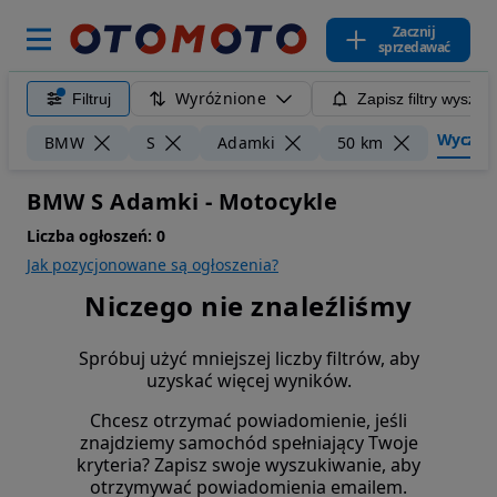
Zacznij
sprzedawać
Wyróżnione
Filtruj
Zapisz filtry wyszuk
Wyczyść 
BMW
S
Adamki
50 km
BMW S Adamki - Motocykle
Liczba ogłoszeń:
0
Jak pozycjonowane są ogłoszenia?
Niczego nie znaleźliśmy
Spróbuj użyć mniejszej liczby filtrów, aby
uzyskać więcej wyników.
Chcesz otrzymać powiadomienie, jeśli
znajdziemy samochód spełniający Twoje
kryteria? Zapisz swoje wyszukiwanie, aby
otrzymywać powiadomienia emailem.