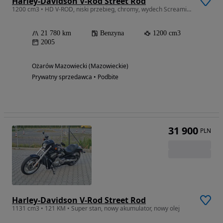
Harley-Davidson V-Rod Street Rod
1200 cm3 • HD V-ROD, niski przebieg, chromy, wydech Screamin’Eagle
21 780 km
Benzyna
1200 cm3
2005
Ożarów Mazowiecki (Mazowieckie)
Prywatny sprzedawca • Podbite
31 900
PLN
Harley-Davidson V-Rod Street Rod
1131 cm3 • 121 KM • Super stan, nowy akumulator, nowy olej