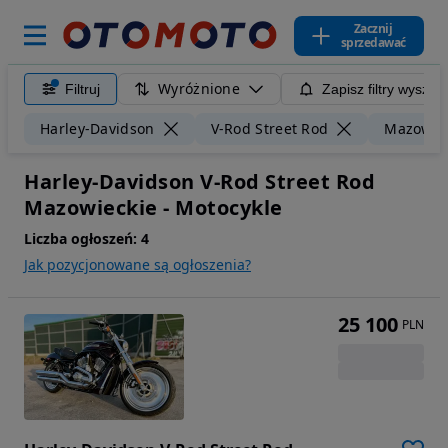
Zacznij
sprzedawać
Wyróżnione
Filtruj
Zapisz filtry wyszuk
Harley-Davidson
V-Rod Street Rod
Mazowie
Harley-Davidson V-Rod Street Rod
Mazowieckie - Motocykle
Liczba ogłoszeń:
4
Jak pozycjonowane są ogłoszenia?
25 100
PLN