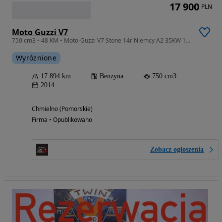
17 900
PLN
Moto Guzzi V7
750 cm3 • 48 KM • Moto-Guzzi V7 Stone 14r Niemcy A2 35KW 17Tyś KM
Wyróżnione
17 894 km
Benzyna
750 cm3
2014
Chmielno (Pomorskie)
Firma • Opublikowano
Zobacz ogłoszenia