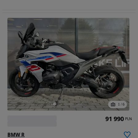
1
/
6
91 990
PLN
BMW R