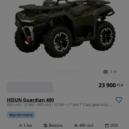
1
/
6
23 900
PLN
HISUN Guardian 400
400 cm3 • 32 KM • 400 cm3 • 32 KM • L * 4x4 * 3 lata gwarancji * Autoryzowany Dealer! *
Wyróżnione
1 km
Benzyna
400 cm3
2026