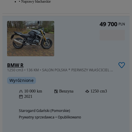
Naprawy blacharskie
49 700
PLN
BMW R
1250 cm3 • 136 KM • SALON POLSKA * PIERWSZY WŁAŚCICIEL * bezwypadkowy * Serwis tylko ASO
Wyróżnione
10 000 km
Benzyna
1250 cm3
2021
Starogard Gdański (Pomorskie)
Prywatny sprzedawca • Opublikowano