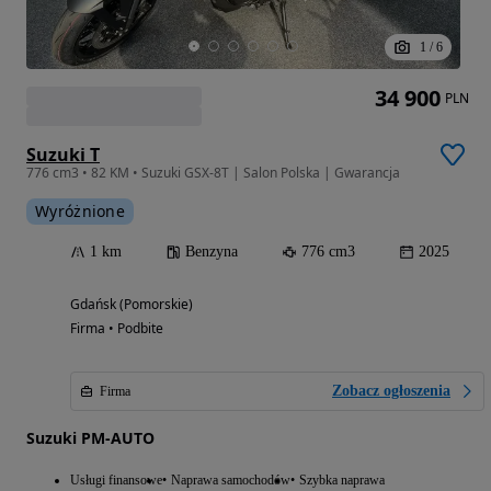
1
/
6
34 900
PLN
Suzuki T
776 cm3 • 82 KM • Suzuki GSX-8T | Salon Polska | Gwarancja
Wyróżnione
1 km
Benzyna
776 cm3
2025
Gdańsk (Pomorskie)
Firma • Podbite
Zobacz ogłoszenia
Firma
Suzuki PM-AUTO
Usługi finansowe
Naprawa samochodów
Szybka naprawa