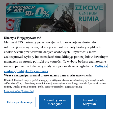
Dbamy o Twoją prywatność
My i nasi
375
partnerzy przechowujemy lub uzyskujemy dostęp do
informacji na urządzeniu, takich jak unikalne identyfikatory w plikach
cookie w celu przetwarzania danych osobowych. Użytkownik może
zaakceptować wybory lub zarządzać nimi, klikając poniżej lub w dowolnym
momencie na stronie polityki prywatności. Te wybory będą sygnalizowane
naszym partnerom i nie będą miały wpływu na dane przeglądania.
Polityka
cookies,
Polityka Prywatności
1
/
6
Wraz z naszymi partnerami przetwarzamy dane w celu zapewnienia:
Użycie dokładnych danych geolokalizacyjnych. Aktywne skanowanie charakterystyki urządzenia do
celów identyfikacji. Przechowywanie informacji na urządzeniu lub dostęp do nich. Spersonalizowane
25 900
PLN
reklamy i treści, pomiar reklam i treści, badnie odbiorców i ulepszanie usług.
Lista partnerów (dostawców)
KOVE 510X
Zezwól tylko na
Zezwól na
Ustaw preferencje
498 cm3 • 47 KM • DOSTĘPNY 2026 ! | Kredyt - RATY 10x 0% !!! | Leasing od 102%
niezbędne
wszystkie
Wyróżnione