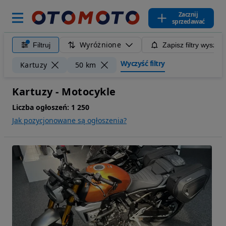
Zacznij
sprzedawać
Wyróżnione
Filtruj
Zapisz filtry wyszuk
Wyczyść filtry
Kartuzy
50 km
Kartuzy - Motocykle
Liczba ogłoszeń:
1 250
Jak pozycjonowane są ogłoszenia?