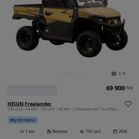
1
/
6
69 900
PLN
HISUN Freelander
750 cm3 • 44 KM • 750 cm3 • 44 KM • L Premium 4x4 * CarPlay * 3 lata gwarancji *
Wyróżnione
1 km
Benzyna
750 cm3
2026