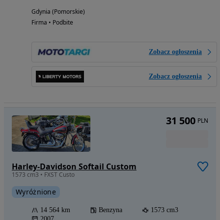
Gdynia (Pomorskie)
Firma • Podbite
Zobacz ogłoszenia
Zobacz ogłoszenia
31 500
PLN
Harley-Davidson Softail Custom
1573 cm3 • FXST Custo
Wyróżnione
14 564 km
Benzyna
1573 cm3
2007