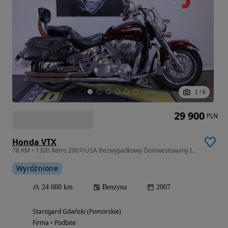
1
/
6
29 900
PLN
Honda VTX
78 KM • 1300 Retro 2007rUSA Bezwypadkowy Doinwestowany Idealny Stan
Wyróżnione
24 000 km
Benzyna
2007
Starogard Gdański (Pomorskie)
Firma • Podbite