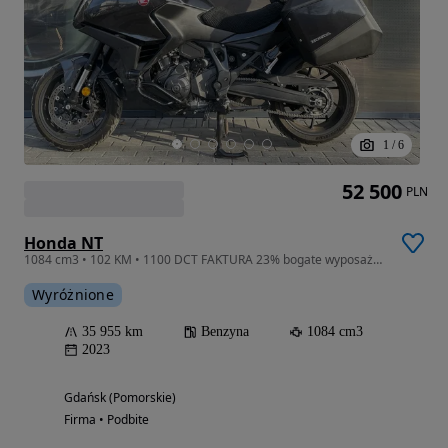
1
/
6
52 500
PLN
Honda NT
1084 cm3 • 102 KM • 1100 DCT FAKTURA 23% bogate wyposażenie PO SERWISIE gotowy na sezon
Wyróżnione
35 955 km
Benzyna
1084 cm3
2023
Gdańsk (Pomorskie)
Firma • Podbite