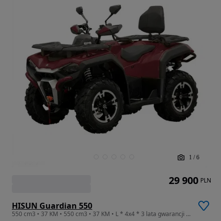
1
/
6
29 900
PLN
HISUN Guardian 550
550 cm3 • 37 KM • 550 cm3 • 37 KM • L * 4x4 * 3 lata gwarancji * Autoryzowany Dealer! *