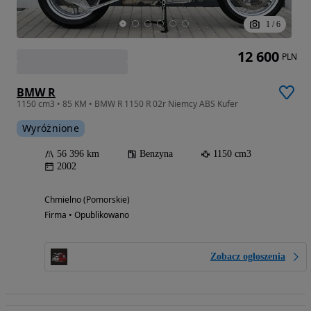
1
/
6
12 600
PLN
BMW R
1150 cm3 • 85 KM • BMW R 1150 R 02r Niemcy ABS Kufer
Wyróżnione
56 396 km
Benzyna
1150 cm3
2002
Chmielno (Pomorskie)
Firma • Opublikowano
Zobacz ogłoszenia