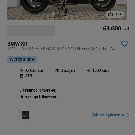
1
/
6
63 600
PLN
BMW XR
1000 cm3 • 165 KM • BMW S 1000 XR 20r Niemcy M-Carcbon Felgi-M
Wyróżnione
35 820 km
Benzyna
1000 cm3
2020
Chmielno (Pomorskie)
Firma • Opublikowano
Zobacz ogłoszenia