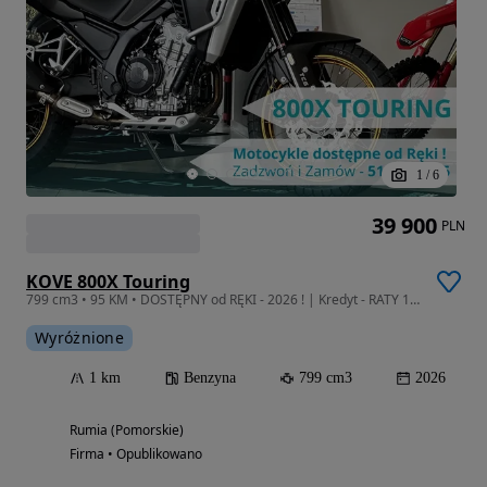
1
/
6
39 900
PLN
KOVE 800X Touring
799 cm3 • 95 KM • DOSTĘPNY od RĘKI - 2026 ! | Kredyt - RATY 10x 0% !! | Leasing od 102%!
Wyróżnione
1 km
Benzyna
799 cm3
2026
Rumia (Pomorskie)
Firma • Opublikowano