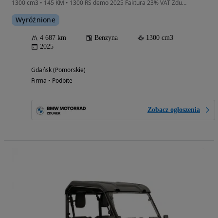
1300 cm3 • 145 KM • 1300 RS demo 2025 Faktura 23% VAT Zdunek Gdańsk OD RĘKI
Wyróżnione
4 687 km
Benzyna
1300 cm3
2025
Gdańsk (Pomorskie)
Firma • Podbite
Zobacz ogłoszenia