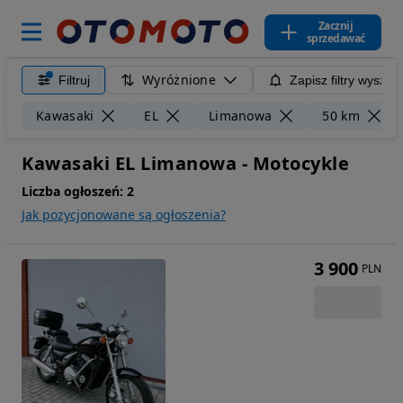
Zacznij
sprzedawać
Wyróżnione
Filtruj
Zapisz filtry wyszuk
Kawasaki
EL
Limanowa
50 km
Kawasaki EL Limanowa - Motocykle
Liczba ogłoszeń:
2
Jak pozycjonowane są ogłoszenia?
3 900
PLN