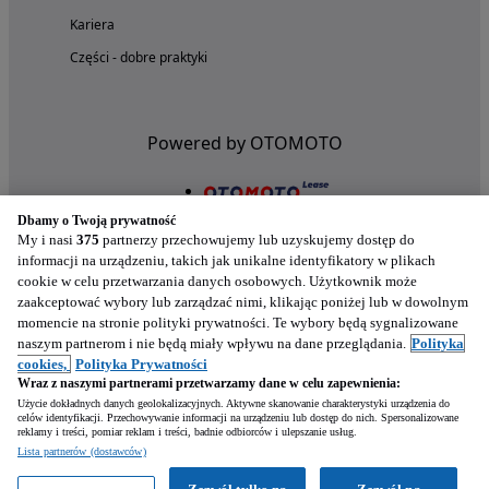
Kariera
Części - dobre praktyki
Powered by OTOMOTO
Dbamy o Twoją prywatność
My i nasi
375
partnerzy przechowujemy lub uzyskujemy dostęp do
informacji na urządzeniu, takich jak unikalne identyfikatory w plikach
cookie w celu przetwarzania danych osobowych. Użytkownik może
zaakceptować wybory lub zarządzać nimi, klikając poniżej lub w dowolnym
momencie na stronie polityki prywatności. Te wybory będą sygnalizowane
naszym partnerom i nie będą miały wpływu na dane przeglądania.
Polityka
Nasze aplikacje w twoim telefonie
cookies,
Polityka Prywatności
Wraz z naszymi partnerami przetwarzamy dane w celu zapewnienia:
Użycie dokładnych danych geolokalizacyjnych. Aktywne skanowanie charakterystyki urządzenia do
celów identyfikacji. Przechowywanie informacji na urządzeniu lub dostęp do nich. Spersonalizowane
reklamy i treści, pomiar reklam i treści, badnie odbiorców i ulepszanie usług.
Lista partnerów (dostawców)