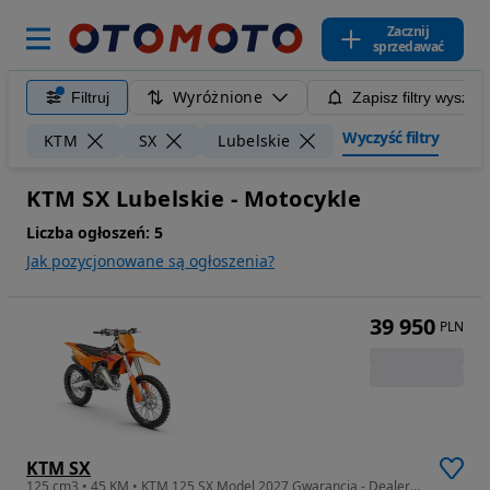
Zacznij
sprzedawać
Wyróżnione
Filtruj
Zapisz filtry wyszuk
Wyczyść filtry
KTM
SX
Lubelskie
KTM SX Lubelskie - Motocykle
Liczba ogłoszeń:
5
Jak pozycjonowane są ogłoszenia?
39 950
PLN
KTM SX
125 cm3 • 45 KM • KTM 125 SX Model 2027 Gwarancja - Dealer KTM MotocykleLublin