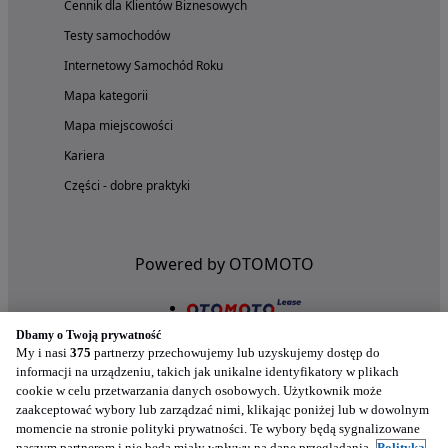
Cennik dla Klientów Biznesowych
Testy samochodów
Internetowy Samochód Roku
Mapa kategorii
Mapa miejscowości
Kariera
Części - dobre praktyki
Powered by OTOMOTO
Dbamy o Twoją prywatność
My i nasi
375
partnerzy przechowujemy lub uzyskujemy dostęp do
informacji na urządzeniu, takich jak unikalne identyfikatory w plikach
cookie w celu przetwarzania danych osobowych. Użytkownik może
zaakceptować wybory lub zarządzać nimi, klikając poniżej lub w dowolnym
momencie na stronie polityki prywatności. Te wybory będą sygnalizowane
naszym partnerom i nie będą miały wpływu na dane przeglądania.
Polityka