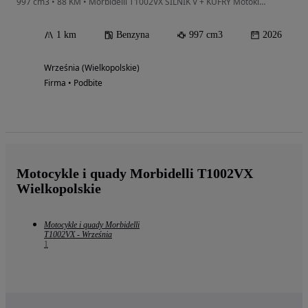
997 cm3 • 88 KM • Morbidelli T1002VX SILNIK V + KUFRY Motoklinika Września
1 km
Benzyna
997 cm3
2026
Września (Wielkopolskie)
Firma • Podbite
Motocykle i quady Morbidelli T1002VX
Wielkopolskie
Motocykle i quady Morbidelli
T1002VX - Września
1