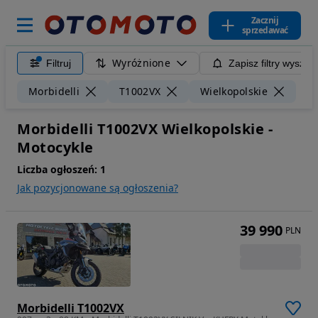
Zacznij
sprzedawać
Wyróżnione
Filtruj
Zapisz filtry wyszuk
Wyc
Morbidelli
T1002VX
Wielkopolskie
Morbidelli T1002VX Wielkopolskie -
Motocykle
Liczba ogłoszeń:
1
Jak pozycjonowane są ogłoszenia?
39 990
PLN
Morbidelli T1002VX