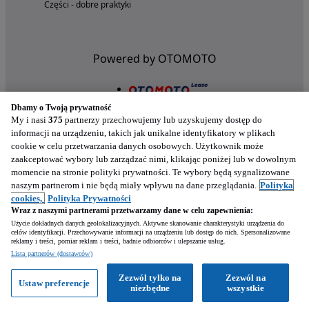
Części - dobre praktyki
Powered by OTOMOTO
Dbamy o Twoją prywatność
My i nasi
375
partnerzy przechowujemy lub uzyskujemy dostęp do
informacji na urządzeniu, takich jak unikalne identyfikatory w plikach
cookie w celu przetwarzania danych osobowych. Użytkownik może
zaakceptować wybory lub zarządzać nimi, klikając poniżej lub w dowolnym
momencie na stronie polityki prywatności. Te wybory będą sygnalizowane
naszym partnerom i nie będą miały wpływu na dane przeglądania.
Polityka
Nasze aplikacje w twoim telefonie
cookies,
Polityka Prywatności
Wraz z naszymi partnerami przetwarzamy dane w celu zapewnienia:
Użycie dokładnych danych geolokalizacyjnych. Aktywne skanowanie charakterystyki urządzenia do
celów identyfikacji. Przechowywanie informacji na urządzeniu lub dostęp do nich. Spersonalizowane
reklamy i treści, pomiar reklam i treści, badnie odbiorców i ulepszanie usług.
Lista partnerów (dostawców)
Zezwól tylko na
Zezwól na
Ustaw preferencje
niezbędne
wszystkie