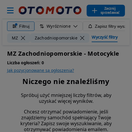
Zacznij
sprzedawać
Wyróżnione
Filtruj
Zapisz filtry wyszuk
Wyczyść filtry
MZ
Zachodniopomorskie
MZ Zachodniopomorskie - Motocykle
Liczba ogłoszeń:
0
Jak pozycjonowane są ogłoszenia?
Niczego nie znaleźliśmy
Spróbuj użyć mniejszej liczby filtrów, aby
uzyskać więcej wyników.
Chcesz otrzymać powiadomienie, jeśli
znajdziemy samochód spełniający Twoje
kryteria? Zapisz swoje wyszukiwanie, aby
otrzymywać powiadomienia emailem.