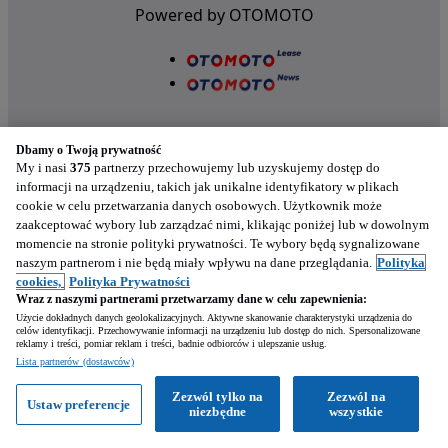
Powered by OTOMOTO
Dbamy o Twoją prywatność
My i nasi
375
partnerzy przechowujemy lub uzyskujemy dostęp do
informacji na urządzeniu, takich jak unikalne identyfikatory w plikach
cookie w celu przetwarzania danych osobowych. Użytkownik może
Nasze aplikacje w twoim telefonie
zaakceptować wybory lub zarządzać nimi, klikając poniżej lub w dowolnym
momencie na stronie polityki prywatności. Te wybory będą sygnalizowane
naszym partnerom i nie będą miały wpływu na dane przeglądania.
Polityka
cookies,
Polityka Prywatności
Wraz z naszymi partnerami przetwarzamy dane w celu zapewnienia:
Użycie dokładnych danych geolokalizacyjnych. Aktywne skanowanie charakterystyki urządzenia do
celów identyfikacji. Przechowywanie informacji na urządzeniu lub dostęp do nich. Spersonalizowane
reklamy i treści, pomiar reklam i treści, badnie odbiorców i ulepszanie usług.
Lista partnerów (dostawców)
Zezwól tylko na
Zezwól na
Ustaw preferencje
Zadzwoń
Napisz
niezbędne
wszystkie