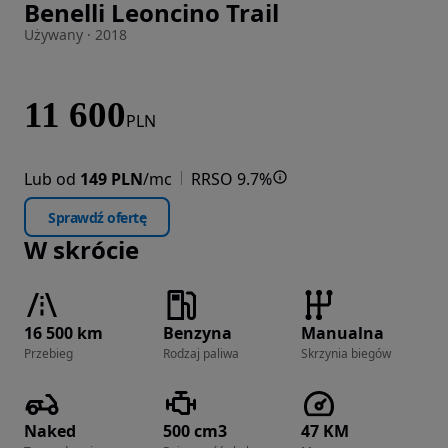
Benelli Leoncino Trail
Zdjęcie 1 z 40
Używany · 2018
11 600
PLN
Lub od
149 PLN
/mc
RRSO 9.7%
Sprawdź ofertę
W skrócie
16 500 km
Benzyna
Manualna
Przebieg
Rodzaj paliwa
Skrzynia biegów
Naked
500 cm3
47 KM