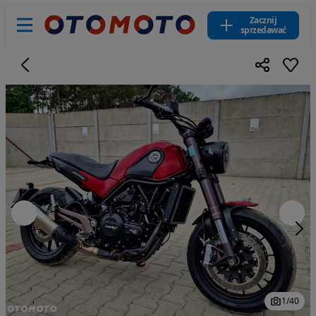
Zacznij
sprzedawać
1
/
40