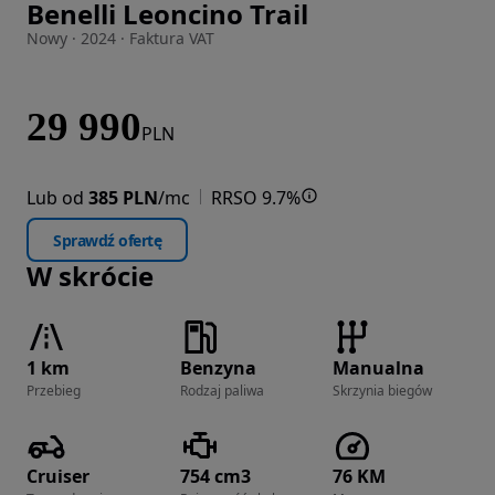
Benelli Leoncino Trail
Zdjęcie 1 z 7
Nowy · 2024 · Faktura VAT
29 990
PLN
Lub od
385 PLN
/mc
RRSO 9.7%
Sprawdź ofertę
W skrócie
1 km
Benzyna
Manualna
Przebieg
Rodzaj paliwa
Skrzynia biegów
Cruiser
754 cm3
76 KM