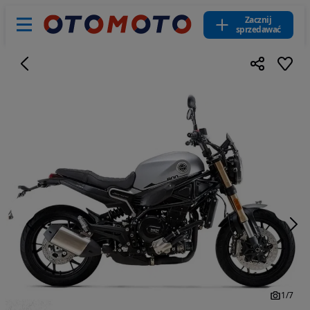
Zacznij
sprzedawać
1
/
7