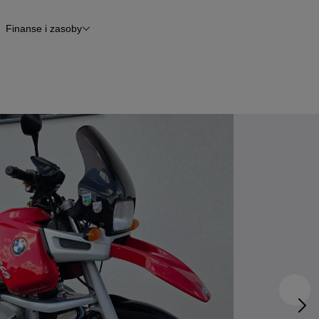
Finanse i zasoby
kle
Finansowanie
Raport historii pojazdu
Otomoto News