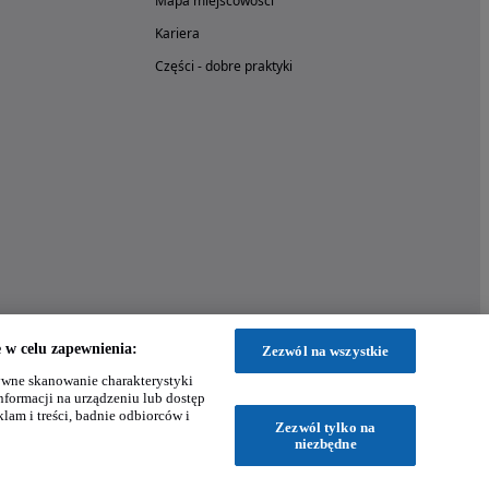
Mapa miejscowości
Kariera
Części - dobre praktyki
w celu zapewnienia:
Zezwól na wszystkie
wne skanowanie charakterystyki
nformacji na urządzeniu lub dostęp
klam i treści, badnie odbiorców i
Zezwól tylko na
niezbędne