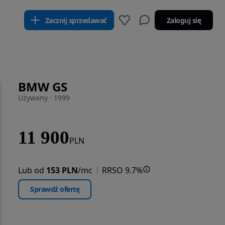
Zacznij sprzedawać
Zaloguj się
BMW GS
Używany · 1999
11 900
PLN
Lub od
153 PLN
/mc
RRSO 9.7%
Sprawdź ofertę