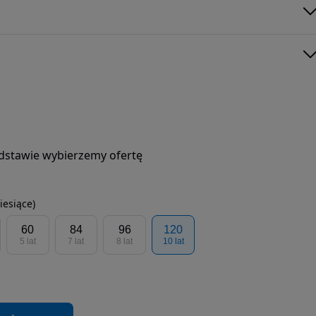
podstawie wybierzemy ofertę
iesiące)
60
84
96
120
5 lat
7 lat
8 lat
10 lat