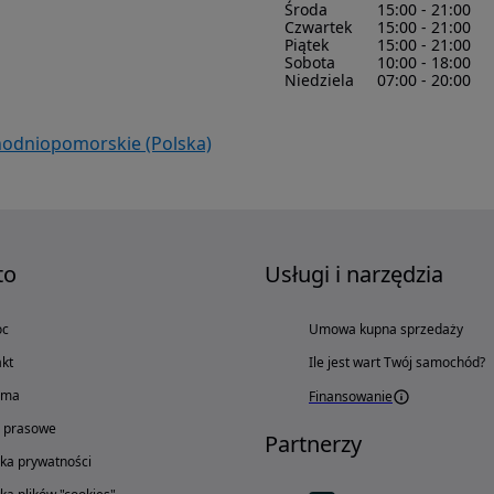
Środa
15:00 - 21:00
Czwartek
15:00 - 21:00
Piątek
15:00 - 21:00
Sobota
10:00 - 18:00
Niedziela
07:00 - 20:00
chodniopomorskie (Polska)
to
Usługi i narzędzia
oc
Umowa kupna sprzedaży
kt
Ile jest wart Twój samochód?
ama
Finansowanie
o prasowe
Partnerzy
yka prywatności