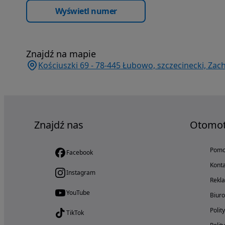
Wyświetl numer
Znajdź na mapie
Kościuszki 69 - 78-445 Łubowo, szczecinecki, Za
Znajdź nas
Otomo
Pom
Facebook
Konta
Instagram
Rekl
YouTube
Biur
Polit
TikTok