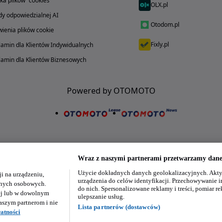
yka plików "cookies"
OLX.pl
y odpowiedzialnej AI
Otodom.pl
ienia plików cookie
Fixly.pl
amin dla Klientów Indywidualnych
amin dla Klientów Biznesowych
Powered by OTOMOTO
Wraz z naszymi partnerami przetwarzamy dane 
Użycie dokładnych danych geolokalizacyjnych. Akty
i na urządzeniu,
Nasze aplikacje w twoim telefonie
urządzenia do celów identyfikacji. Przechowywanie i
danych osobowych.
do nich. Spersonalizowane reklamy i treści, pomiar re
ej lub w dowolnym
ulepszanie usług.
aszym partnerom i nie
Lista partnerów (dostawców)
atności