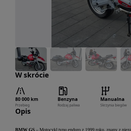
Zdjęcie 1 z 15
W skrócie
80 000 km
Benzyna
Manualna
Przebieg
Rodzaj paliwa
Skrzynia biegów
Opis
BMW GS
 – Motocykl typu enduro z 1999 roku, znany z niez