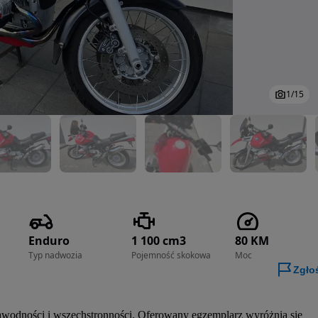
1
/
15
Enduro
1 100 cm3
80 KM
Typ nadwozia
Pojemność skokowa
Moc
Zgło
awodności i wszechstronności. Oferowany egzemplarz wyróżnia się 