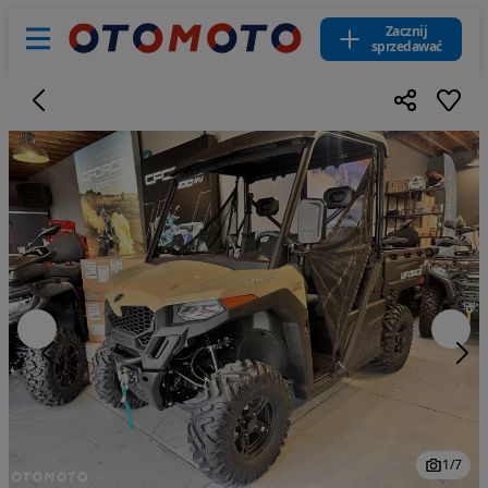
Zacznij
sprzedawać
1
/
7