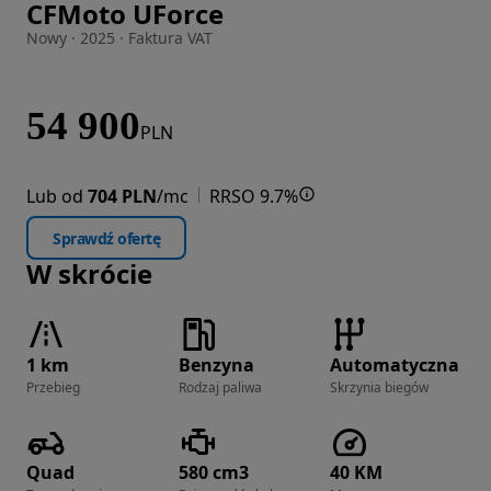
CFMoto UForce
Zdjęcie 1 z 7
Nowy · 2025 · Faktura VAT
54 900
PLN
Lub od
704 PLN
/mc
RRSO 9.7%
Sprawdź ofertę
W skrócie
1 km
Benzyna
Automatyczna
Przebieg
Rodzaj paliwa
Skrzynia biegów
Quad
580 cm3
40 KM