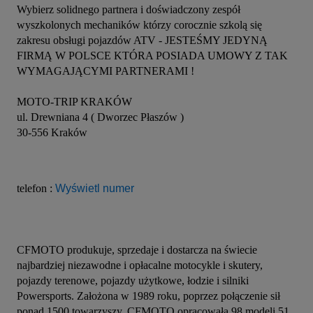
Wybierz solidnego partnera i doświadczony zespół 
wyszkolonych mechaników którzy corocznie szkolą się 
zakresu obsługi pojazdów ATV - JESTEŚMY JEDYNĄ 
FIRMĄ W POLSCE KTÓRA POSIADA UMOWY Z TAK 
WYMAGAJĄCYMI PARTNERAMI !
MOTO-TRIP KRAKÓW
ul. Drewniana 4 ( Dworzec Płaszów )
30-556 Kraków
telefon : 
Wyświetl numer
CFMOTO produkuje, sprzedaje i dostarcza na świecie 
najbardziej niezawodne i opłacalne motocykle i skutery, 
pojazdy terenowe, pojazdy użytkowe, łodzie i silniki 
Powersports. Założona w 1989 roku, poprzez połączenie sił 
ponad 1500 towarzyszy, CFMOTO opracowała 98 modeli 51 