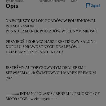
Typ nadwozia
Pojemność skokowa
Moc
Opis
Zgłoś
NAJWIĘKSZY SALON QUADÓW W POŁUDNIOWEJ 
POLSCE - 550 m2
PONAD 12 MAREK POJAZDÓW W JEDNYM MIEJSCU
PRZYJEDŹ I ZOBACZ NASZ PRESTIŻOWY SALON !
KUPUJ U SPRAWDZONYCH DEALERÓW - 
DZIAŁAMY JUŻ PONAD 16 LAT !
JESTEŚMY AUTORYZOWANYM DEALEREM I 
SERWISEM takich ŚWIATOWYCH MAREK PREMIUM 
jak :
.......::::::: INDIAN / POLARIS / BENELLI / PEUGEOT / CF 
MOTO / TGB i wiele innych :::::::.........