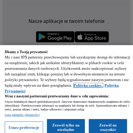
Nasze aplikacje w twoim telefonie
Dbamy o Twoją prywatność
My i nasi
375
partnerzy przechowujemy lub uzyskujemy dostęp do informacji
na urządzeniu, takich jak unikalne identyfikatory w plikach cookie w celu
przetwarzania danych osobowych. Użytkownik może zaakceptować wybory
lub zarządzać nimi, klikając poniżej lub w dowolnym momencie na stronie
polityki prywatności. Te wybory będą sygnalizowane naszym partnerom i nie
będą miały wpływu na dane przeglądania.
Polityka cookies,
Polityka
Prywatności
Wraz z naszymi partnerami przetwarzamy dane w celu zapewnienia:
Użycie dokładnych danych geolokalizacyjnych. Aktywne skanowanie charakterystyki urządzenia do celów
identyfikacji. Przechowywanie informacji na urządzeniu lub dostęp do nich. Spersonalizowane reklamy i
treści, pomiar reklam i treści, badnie odbiorców i ulepszanie usług.
Napisz
Lista partnerów (dostawców)
Zezwól tylko na
Zezwól na
Ustaw preferencje
Zadzwoń
WhatsApp
niezbędne
wszystkie