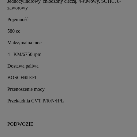
Jednocylindrowy, chłodzony cieczą, 4-suwowy, SOHC, 8-
zaworowy
Pojemność
580 cc
Maksymalna moc
41 KM/6750 rpm
Dostawa paliwa
BOSCH® EFI
Przenoszenie mocy
Przekładnia CVT P/R/N/H/L
PODWOZIE 