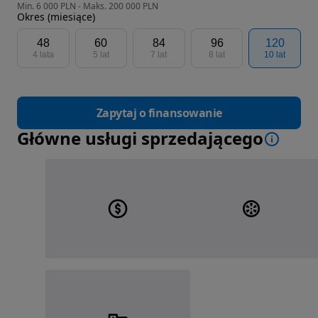
Min. 6 000 PLN - Maks. 200 000 PLN
Okres (miesiące)
48
60
84
96
120
4 lata
5 lat
7 lat
8 lat
10 lat
Zapytaj o finansowanie
Główne usługi sprzedającego