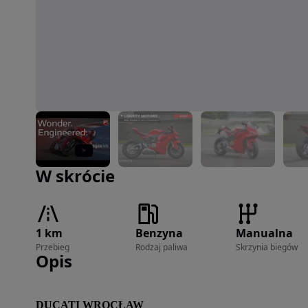
Zdjęcie 1 z 8
W skrócie
1 km
Benzyna
Manualna
Przebieg
Rodzaj paliwa
Skrzynia biegów
Opis
DUCATI WROCŁAW