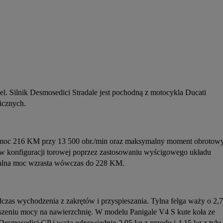
l. Silnik Desmosedici Stradale jest pochodną z motocykla Ducati 
icznych.
e moc 216 KM przy 13 500 obr./min oraz maksymalny moment obrotowy
 w konfiguracji torowej poprzez zastosowaniu wyścigowego układu 
alna moc wzrasta wówczas do 228 KM.
as wychodzenia z zakrętów i przyspieszania. Tylna felga waży o 2,7 
oszeniu mocy na nawierzchnię. W modelu Panigale V4 S kute koła ze 
Desmosedici GP i ważą odpowiednio 2,95 kg z przodu i 4,15 kg z tyłu.