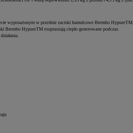
iecie wyposażonym w przednie zaciski hamulcowe Brembo HypureTM,
aciski Brembo HypureTM rozpraszają ciepło generowane podczas 
działania.
raju