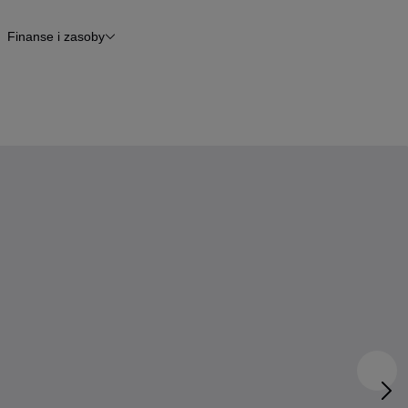
Finanse i zasoby
kle
Finansowanie
Raport historii pojazdu
Otomoto News