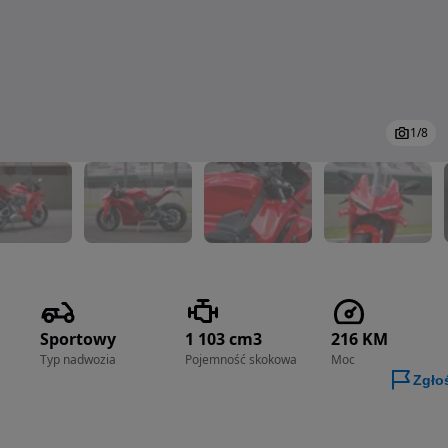
1
/
8
Sportowy
1 103 cm3
216 KM
Typ nadwozia
Pojemność skokowa
Moc
Zgło