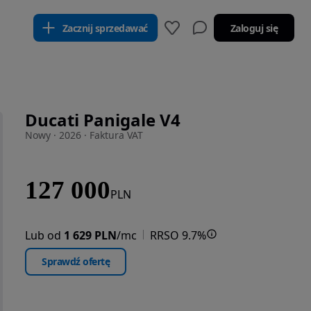
Zacznij sprzedawać
Zaloguj się
Ducati Panigale V4
Nowy · 2026 · Faktura VAT
127 000
PLN
Lub od
1 629 PLN
/mc
RRSO 9.7%
Sprawdź ofertę