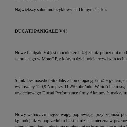
Największy salon motocyklowy na Dolnym śląsku.
DUCATI PANIGALE V4 !
Nowe Panigale V4 jest mocniejsze i lżejsze niż poprzedni mode
startującego w MotoGP, z którym dzieli wiele rozwiązań techn
Silnik Desmosedici Stradale, z homologacją Euro5+ generuj
wynoszący 120,9 Nm przy 11 250 obr./min. Wartości te rosną
wydechowego Ducati Performance firmy Akrapovič, maksym
Nowy wahacz zmniejsza wagę, poprawiając przyczepność podcz
kg mniej niż w poprzedniku i jest bardziej skuteczna w przen
stopu aluminium z pięcioma ramionami są inspirowane tymi z 