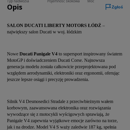
Typ nadwozia
Pojemność skokowa
Moc
Opis
Zgłoś
SALON DUCATI LIBERTY MOTORS ŁÓDŹ
 – 
największy salon Ducati w woj. łódzkim
Nowe 
Ducati Panigale V4
 to supersport inspirowany światem 
MotoGP i doświadczeniem Ducati Corse. Najnowsza 
generacja modelu została całkowicie przeprojektowana pod 
względem aerodynamiki, elektroniki oraz ergonomii, oferując 
jeszcze lepsze osiągi i precyzję prowadzenia.
Silnik V4 Desmosedici Stradale z przeciwbieżnym wałem 
korbowym, zaawansowana elektronika oraz rozwiązania 
wywodzące się z motocykli wyścigowych sprawiają, że 
Panigale V4 zapewnia wyjątkowe emocje zarówno na torze, 
jak i na drodze. Model V4 S waży zaledwie 187 kg, spełnia 