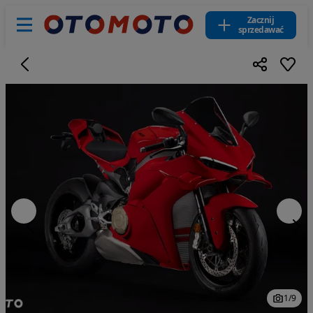
Zacznij
sprzedawać
1
/
9