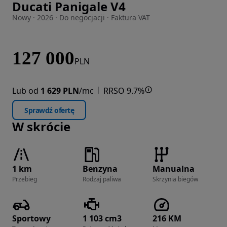
Ducati Panigale V4
Zdjęcie 1 z 9
Nowy · 2026 · Do negocjacji · Faktura VAT
127 000
PLN
Lub od
1 629 PLN
/mc
RRSO 9.7%
Sprawdź ofertę
W skrócie
1 km
Benzyna
Manualna
Przebieg
Rodzaj paliwa
Skrzynia biegów
Sportowy
1 103 cm3
216 KM