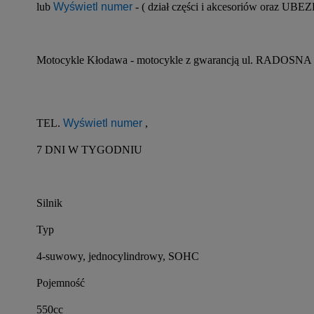
lub 
Wyświetl numer
 - ( dział części i akcesoriów or
Motocykle Kłodawa - motocykle z gwarancją ul. RAD
TEL. 
Wyświetl numer
 ,
7 DNI W TYGODNIU
Silnik
Typ
4-suwowy, jednocylindrowy, SOHC
Pojemność
550cc