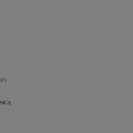
EJ )
NICĄ