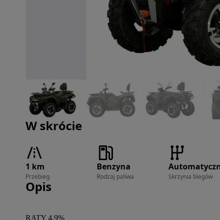
Zdjęcie 1 z 21
W skrócie
1 km
Benzyna
Automatycz
Przebieg
Rodzaj paliwa
Skrzynia biegów
Opis
RATY 4,9%