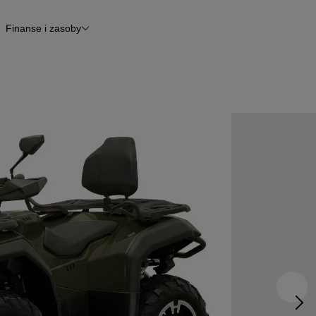
Finanse i zasoby
kle
Finansowanie
Raport historii pojazdu
Otomoto News