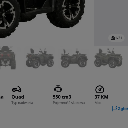
1
/
21
na
Quad
550 cm3
37 KM
Typ nadwozia
Pojemność skokowa
Moc
Zgło