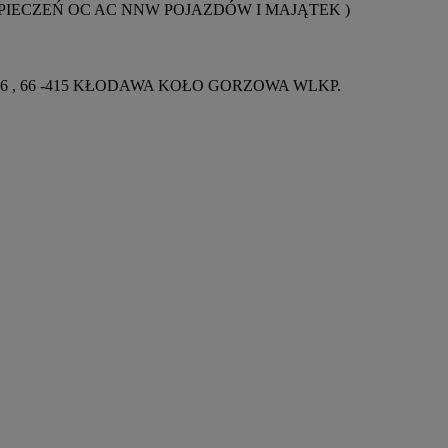
az UBEZPIECZEŃ OC AC NNW POJAZDÓW I MAJĄTEK )
OSNA 6 , 66 -415 KŁODAWA KOŁO GORZOWA WLKP.