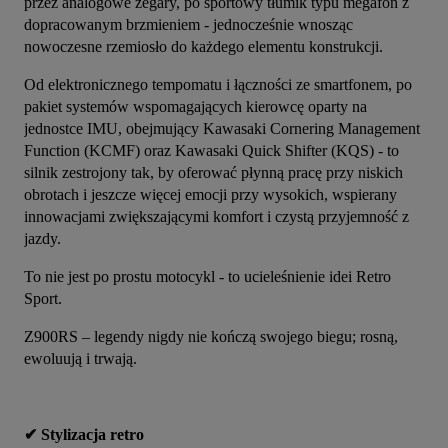
przez analogowe zegary, po sportowy tłumik typu megafon z 
dopracowanym brzmieniem - jednocześnie wnosząc 
nowoczesne rzemiosło do każdego elementu konstrukcji.
Od elektronicznego tempomatu i łączności ze smartfonem, po 
pakiet systemów wspomagających kierowcę oparty na 
jednostce IMU, obejmujący Kawasaki Cornering Management 
Function (KCMF) oraz Kawasaki Quick Shifter (KQS) - to 
silnik zestrojony tak, by oferować płynną pracę przy niskich 
obrotach i jeszcze więcej emocji przy wysokich, wspierany 
innowacjami zwiększającymi komfort i czystą przyjemność z 
jazdy.
To nie jest po prostu motocykl - to ucieleśnienie idei Retro 
Sport.
Z900RS – legendy nigdy nie kończą swojego biegu; rosną, 
ewoluują i trwają.
✔ Stylizacja retro