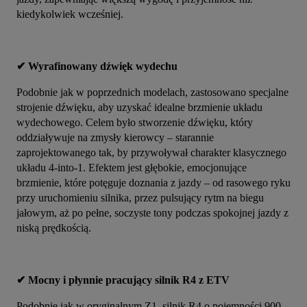
kiedykolwiek wcześniej.
✔ Wyrafinowany dźwięk wydechu
Podobnie jak w poprzednich modelach, zastosowano specjalne 
strojenie dźwięku, aby uzyskać idealne brzmienie układu 
wydechowego. Celem było stworzenie dźwięku, który 
oddziaływuje na zmysły kierowcy – starannie 
zaprojektowanego tak, by przywoływał charakter klasycznego 
układu 4-into-1. Efektem jest głębokie, emocjonujące 
brzmienie, które potęguje doznania z jazdy – od rasowego ryku 
przy uruchomieniu silnika, przez pulsujący rytm na biegu 
jałowym, aż po pełne, soczyste tony podczas spokojnej jazdy z 
niską prędkością.
✔ Mocny i płynnie pracujący silnik R4 z ETV
Podobnie jak w oryginalnym Z1, silnik R4 o pojemności 900 