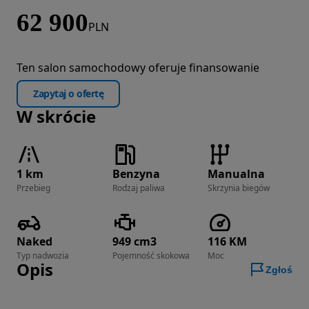
62 900
PLN
Ten salon samochodowy oferuje finansowanie
Zapytaj o ofertę
W skrócie
1 km
Benzyna
Manualna
Przebieg
Rodzaj paliwa
Skrzynia biegów
Naked
949 cm3
116 KM
Typ nadwozia
Pojemność skokowa
Moc
Opis
Zgłoś