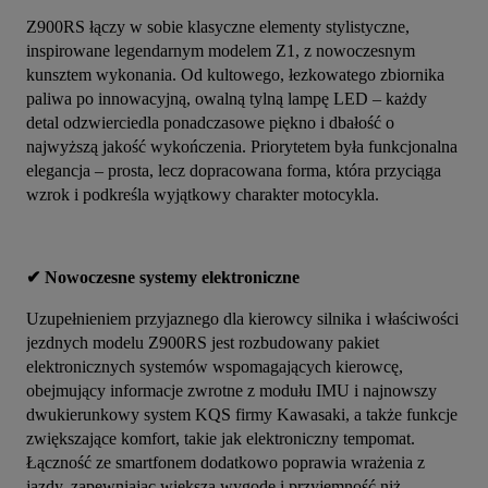
Z900RS łączy w sobie klasyczne elementy stylistyczne, 
inspirowane legendarnym modelem Z1, z nowoczesnym 
kunsztem wykonania. Od kultowego, łezkowatego zbiornika 
paliwa po innowacyjną, owalną tylną lampę LED – każdy 
detal odzwierciedla ponadczasowe piękno i dbałość o 
najwyższą jakość wykończenia. Priorytetem była funkcjonalna 
elegancja – prosta, lecz dopracowana forma, która przyciąga 
wzrok i podkreśla wyjątkowy charakter motocykla.
✔ Nowoczesne systemy elektroniczne
Uzupełnieniem przyjaznego dla kierowcy silnika i właściwości 
jezdnych modelu Z900RS jest rozbudowany pakiet 
elektronicznych systemów wspomagających kierowcę, 
obejmujący informacje zwrotne z modułu IMU i najnowszy 
dwukierunkowy system KQS firmy Kawasaki, a także funkcje 
zwiększające komfort, takie jak elektroniczny tempomat. 
Łączność ze smartfonem dodatkowo poprawia wrażenia z 
jazdy, zapewniając większą wygodę i przyjemność niż 