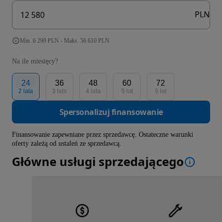
PLN
Min. 6 290 PLN - Maks. 56 610 PLN
Na ile miesięcy?
24
36
48
60
72
2 lata
3 lata
4 lata
5 lat
6 lat
Spersonalizuj finansowanie
Finansowanie zapewniane przez sprzedawcę. Ostateczne warunki
oferty zależą od ustaleń ze sprzedawcą.
Główne usługi sprzedającego