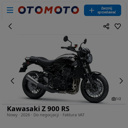
Zacznij
sprzedawać
1
/
2
Kawasaki Z 900 RS
Zdjęcie 1 z 2
Nowy · 2026 · Do negocjacji · Faktura VAT