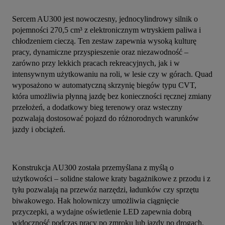
Sercem AU300 jest nowoczesny, jednocylindrowy silnik o 
pojemności 270,5 cm³ z elektronicznym wtryskiem paliwa i 
chłodzeniem cieczą. Ten zestaw zapewnia wysoką kulturę 
pracy, dynamiczne przyspieszenie oraz niezawodność – 
zarówno przy lekkich pracach rekreacyjnych, jak i w 
intensywnym użytkowaniu na roli, w lesie czy w górach. Quad 
wyposażono w automatyczną skrzynię biegów typu CVT, 
która umożliwia płynną jazdę bez konieczności ręcznej zmiany 
przełożeń, a dodatkowy bieg terenowy oraz wsteczny 
pozwalają dostosować pojazd do różnorodnych warunków 
jazdy i obciążeń.
Konstrukcja AU300 została przemyślana z myślą o 
użytkowości – solidne stalowe kraty bagażnikowe z przodu i z 
tyłu pozwalają na przewóz narzędzi, ładunków czy sprzętu 
biwakowego. Hak holowniczy umożliwia ciągnięcie 
przyczepki, a wydajne oświetlenie LED zapewnia dobrą 
widoczność podczas pracy po zmroku lub jazdy po drogach.