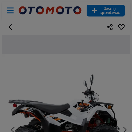
Zacznij
sprzedawać