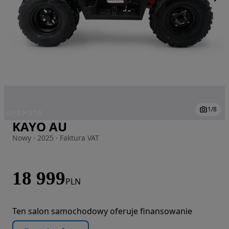
1
/
8
KAYO AU
Zdjęcie 1 z 8
Nowy · 2025 · Faktura VAT
18 999
PLN
Ten salon samochodowy oferuje finansowanie