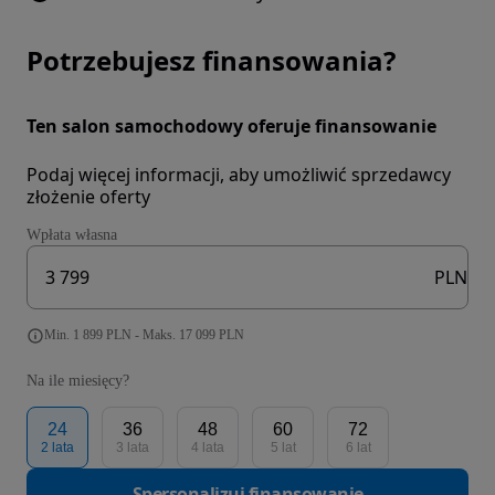
Potrzebujesz finansowania?
Ten salon samochodowy oferuje finansowanie
Podaj więcej informacji, aby umożliwić sprzedawcy
złożenie oferty
Wpłata własna
PLN
Min. 1 899 PLN - Maks. 17 099 PLN
Na ile miesięcy?
24
36
48
60
72
2 lata
3 lata
4 lata
5 lat
6 lat
Spersonalizuj finansowanie