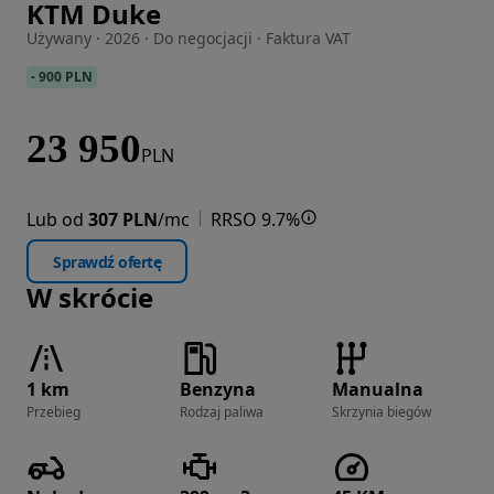
KTM Duke
Zdjęcie 1 z 9
Używany · 2026 · Do negocjacji · Faktura VAT
-
900 PLN
23 950
PLN
Lub od
307 PLN
/mc
RRSO 9.7%
Sprawdź ofertę
W skrócie
1 km
Benzyna
Manualna
Przebieg
Rodzaj paliwa
Skrzynia biegów