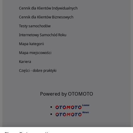
Cennik dla Klientów Indywidualnych
Cennik dla Klientów Biznesowych
Testy samochodów
Internetowy Samochód Roku
Mapa kategorii
Mapa miejscowości
Kariera
Części - dobre praktyki
Powered by OTOMOTO