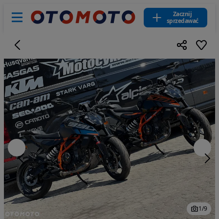
Zacznij
sprzedawać
1
/
9